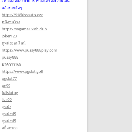
เว็บสล็อตและบาคาร่าของโครตดีเว็บนี้เล่น
แล้วรวยจัดๆ
https://918kissauto.xyz
หนังชนโรง
https://sagame168th.club
joker123
ดูหนังออนไลน์
https://www.pussy888play.com
pussy888
บาคาร่า168
https://www.pgslot.golf
pgslot77
pg99
fullslotpg
live22
ดูหนัง
ดูหนังฟรี
ดูหนังฟรี
สล็อต168