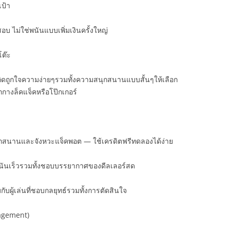
เป้า
สอบ ไม่ใช่พนันแบบเพิ่มเงินครั้งใหญ่
โต๊ะ
ิดถูกใจความง่ายๆรวมทั้งความสนุกสนานแบบสั้นๆให้เลือก
กางล็คแจ็คหรือโป๊กเกอร์
นุกสนานและจังหวะแจ็คพอต — ใช้เครดิตฟรีทดลองได้ง่าย
พนันเร็วรวมทั้งชอบบรรยากาศของดีลเลอร์สด
ับผู้เล่นที่ชอบกลยุทธ์รวมทั้งการตัดสินใจ
agement)