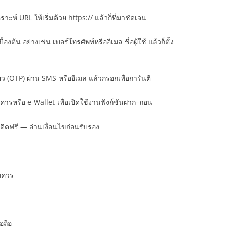
าะห์ URL ให้เริ่มด้วย https:// แล้วก็ที่มาชัดเจน
งต้น อย่างเช่น เบอร์โทรศัพท์หรืออีเมล ชื่อผู้ใช้ แล้วก็ตั้ง
ยว (OTP) ผ่าน SMS หรืออีเมล แล้วกรอกเพื่อการันตี
าคารหรือ e-Wallet เพื่อเปิดใช้งานฟังก์ชันฝาก–ถอน
ดิตฟรี — อ่านเงื่อนไขก่อนรับรอง
สมควร
่อถือ