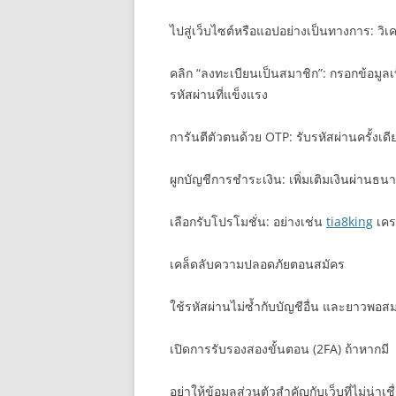
ไปสู่เว็บไซต์หรือแอปอย่างเป็นทางการ: วิเคร
คลิก “ลงทะเบียนเป็นสมาชิก”: กรอกข้อมูลเบื้อ
รหัสผ่านที่แข็งแรง
การันตีตัวตนด้วย OTP: รับรหัสผ่านครั้งเดี
ผูกบัญชีการชำระเงิน: เพิ่มเติมเงินผ่านธน
เลือกรับโปรโมชั่น: อย่างเช่น
tia8king
เคร
เคล็ดลับความปลอดภัยตอนสมัคร
ใช้รหัสผ่านไม่ซ้ำกับบัญชีอื่น และยาวพอ
เปิดการรับรองสองขั้นตอน (2FA) ถ้าหากมี
อย่าให้ข้อมูลส่วนตัวสำคัญกับเว็บที่ไม่น่าเชื