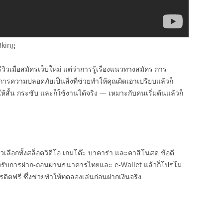
8king
วเมื่อสมัครเว็บใหม่ แต่ว่าการรู้เรื่องแนวทางสมัคร การ
การความปลอดภัยเป็นสิ่งที่ช่วยทำให้คุณผิดเอาเปรียบแล้วก็
้สั้น กระชับ และก็ใช้งานได้จริง — เหมาะกับคนเริ่มต้นแล้วก็
ลือกทั้งสล็อตวิดีโอ เกมโต๊ะ บาคาร่า และคาสิโนสด ข้อดี
รองรับการฝาก-ถอนผ่านธนาคารไทยและ e-Wallet แล้วก็โปรโม
เครดิตฟรี ซึ่งช่วยทำให้ทดลองเล่นก่อนฝากเงินจริง