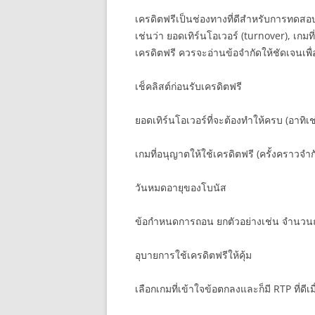
เครดิตฟรีเป็นช่องทางที่ดีสำหรับการทดสอบเกมโ
เช่นว่า ยอดเทิร์นโอเวอร์ (turnover), เกม
เครดิตฟรี ควรจะอ่านข้อจำกัดให้ชัดเจนเพื่
เช็คลิสต์ก่อนรับเครดิตฟรี
ยอดเทิร์นโอเวอร์ที่จะต้องทำให้ครบ (อาทิเ
เกมที่อนุญาตให้ใช้เครดิตฟรี (ครั้งคราวจ
วันหมดอายุของโบนัส
ข้อกำหนดการถอน ยกตัวอย่างเช่น จำนวนถ
อุบายการใช้เครดิตฟรีให้คุ้ม
เลือกเกมที่เข้าใจข้อตกลงและก็มี RTP ที่ดีเม