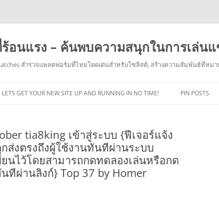
ที่ร้อนแรง – ค้นพบความสนุกในการเล่นแข
 Matches สำรวจแพลตฟอร์มที่ไทยโดดเด่นสำหรับโซลิสต์, สร้างความสัมพันธ์ที่หม
ข้าม
ไป
LETS GET YOUR NEW SITE UP AND RUNNING IN NO TIME!
PIN POSTS
ยัง
เนื้อหา
ber tia8king เข้าสู่ระบบ {ฟีเจอร์แจ้ง
กส่งตรงถึงผู้ใช้งานทันทีผ่านระบบ
เบียนไว้โดยสามารถกดทดลองเล่นหรือกด
ทันทีผ่านลิงก์} Top 37 by Homer