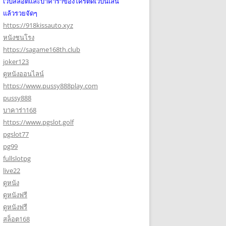
เว็บสล็อตและบาคาร่าของโครตดีเว็บนี้เล่น
แล้วรวยจัดๆ
https://918kissauto.xyz
หนังชนโรง
https://sagame168th.club
joker123
ดูหนังออนไลน์
https://www.pussy888play.com
pussy888
บาคาร่า168
https://www.pgslot.golf
pgslot77
pg99
fullslotpg
live22
ดูหนัง
ดูหนังฟรี
ดูหนังฟรี
สล็อต168