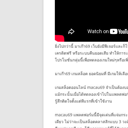
ยิ่งไปกว่านี้ มาเก๊า69 เว็บยังมีฟีเจอร์และ
เครดิตฟรี หรือระบบคืนยอดเสีย ทำให้การเล่น
โปรโมชั่นกลุ่มนี้เพื่อทดลองเกมใหม่ๆหรือเ
มาเก๊า69 เกมสล็อต ยอดนิยมที่ มีเกมให้เลื
เกมสล็อตออนไลน์ macau69 จำเป็นต้องบอก
แม้กระนั้นเมื่อได้ทดลองเข้าไปในแพลตฟอร
รู้สึกติดใจตั้งแต่ทีแรกที่เข้าใช้งาน
macau69 แพลตฟอร์มนี้มีจุดเด่นที่แจ่มกระ
เดียว ไม่ว่าจะเป็นสล็อตคลาสสิกแบบ 3 วงล้