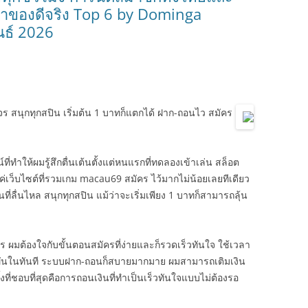
่าของดีจริง Top 6 by Dominga
นธ์ 2026
 สนุกทุกสปิน เริ่มต้น 1 บาทก็แตกได้ ฝาก-ถอนไว สมัคร
ทำให้ผมรู้สึกตื่นเต้นตั้งแต่หนแรกที่ทดลองเข้าเล่น สล็อต
แค่เว็บไซต์ที่รวมเกม macau69 สมัคร ไว้มากไม่น้อยเลยทีเดียว
ที่ลื่นไหล สนุกทุกสปิน แม้ว่าจะเริ่มเพียง 1 บาทก็สามารถลุ้น
ร ผมต้องใจกับขั้นตอนสมัครที่ง่ายและก็รวดเร็วทันใจ ใช้เวลา
เดิมพันในทันที ระบบฝาก-ถอนก็สบายมากมาย ผมสามารถเติมเงิน
่ชอบที่สุดคือการถอนเงินที่ทำเป็นเร็วทันใจแบบไม่ต้องรอ