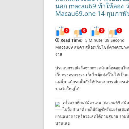
นอก macau69 ท้าให้ลอง ว
Macau69.one 14 กุมภาพั
0
0
0
0
Read Time:
5 Minute, 38 Second
Macau69 สมัคร สล็อตเว็บไซต์ตรงครบวงจร
ง่าย
ประสบการณ์จริงจากการเล่นสล็อตออนไลน์ที่
เว็บตรงครบวงจร เว็บไซต์แห่งนี้ไม่ได้เป็น
แค่นั้น แม้กระนั้นยังให้ประสบการณ์การเล่น
รางวัลใหญ่ได้
ครั้งแรกที่ผมสมัครเล่น macau69 สมัค
ไม่ถึง 3 นาที ผมก็มีบัญชีพร้อมเริ่ม
ผ่านธนาคารหรือวอเลทได้ตามสบาย รวมทั้งที
นานเลย