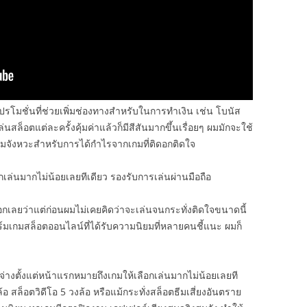
ก็โปรโมชั่นที่ช่วยเพิ่มช่องทางสำหรับในการทำเงิน เช่น โบนัส
สล็อตแต่ละครั้งคุ้มค่าแล้วก็มีสีสันมากขึ้นเรื่อยๆ ผมมักจะใช้
พิ่มจังหวะสำหรับการได้กำไรจากเกมที่ติดอกติดใจ
อกเล่นมากไม่น้อยเลยทีเดียว รองรับการเล่นผ่านมือถือ
เลยว่าแต่ก่อนผมไม่เคยคิดว่าจะเล่นจนกระทั่งติดใจขนาดนี้
์มเกมสล็อตออนไลน์ที่ได้รับความนิยมที่หลายคนชี้แนะ ผมก็
จ่างตั้งแต่หน้าแรกหมายถึงเกมให้เลือกเล่นมากไม่น้อยเลยที
อ สล็อตวิดีโอ 5 วงล้อ หรือแม้กระทั่งสล็อตธีมเสี่ยงอันตราย