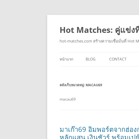
Hot Matches: คู่แข่ง
hot-matches.com สร้างความเชื่อมั่นที่ Hot
หน้าแรก
BLOG
CONTACT
คลังเก็บหมวดหมู่:
MACAU69
macau69
มาเก๊า69 อิมพอร์ตจากฮ่อง
หลักแสน เงินชัวร์ พร้อมเปย