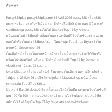
เรื่องล่าสุด
Pussy888play pussy888play.me 14 AUG 2026 pussy888 สล็อต888
แพลตฟอร์มเกมระดับพรีเมียม สมาชิกใหม่รับ 50% ฝาก-ถอน 3 วิ สวรรค์
ของนักลงทุน pussy888 รอไม่ได้ ต้องลอง Top 16 by Annett
พนันออนไลน์ 188betth สล็อตเว็บตรง เครดิตฟรี โปรโมชั่นแรง เล่นง่าย
ถอนได้จริง เว็บตรง 188bets4.com ใหม่ล่าสุด Top 31 by Bryan 1 เว็บ
แจกหนัก September 26
เว็บเปิดใหม่ สล็อต เว็บแจกหนัก สมัครสล็อตเว็บตรง เล่นง่าย ได้เงินจริง
พร้อมโปรต้อนรับสำหรับสมาชิกใหม่ เครดิตฟรี Top 12 by Domenic
Alot66.net 12 ก.ค. 26 casino
Joker123auto สล็อตออนไลน์กำลังมาแรง เว็บเดียวรวมค่ายฮิต เล่นง่าย
ไม่ยุ่งยาก 25 JUN 26 เวปไซต์ ตรง joker123auto.shop พนัน เว็บแม่
ทดลองเล่น Top 87 by Kristy
Slotxo 4 มิ.ย. 26 slotxo24hr สล็อตออนไลน์ เว็บเดียวครบจบ โปรโมชั่นพิ
เศษ 199 รับ 500 ฝาก-ถอน Auto เล่นง่าย จ่ายไว ใจต้องมา slotxo24hr
สมัครไว้ ลุ้นได้ทุกวัน Top 73 by Maynard slotxo24hrf.com