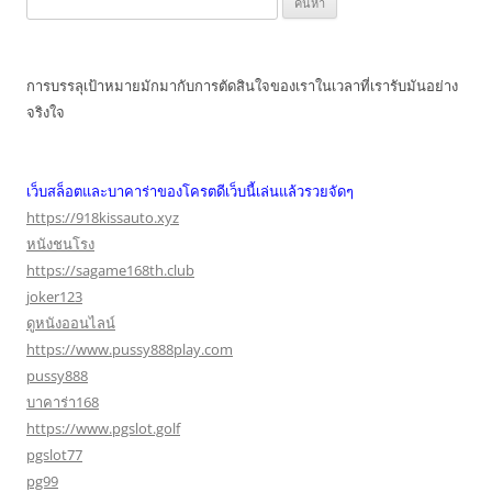
สำหรับ:
การบรรลุเป้าหมายมักมากับการตัดสินใจของเราในเวลาที่เรารับมันอย่าง
จริงใจ
เว็บสล็อตและบาคาร่าของโครตดีเว็บนี้เล่นแล้วรวยจัดๆ
https://918kissauto.xyz
หนังชนโรง
https://sagame168th.club
joker123
ดูหนังออนไลน์
https://www.pussy888play.com
pussy888
บาคาร่า168
https://www.pgslot.golf
pgslot77
pg99