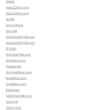
debet
dgb222hot.com
dgb222hot.com
dr888
enjoy24.fun
faro168
fcharoenkit168.com
fcharoenkit168.com
ff123th
finfinbet789.com
finnivips.com
fiwdee.win
fortune99vip.com
fox689ok.com
fox689ok.com
fullslotpg
fullslotpg168.com
funny18
funny18.in