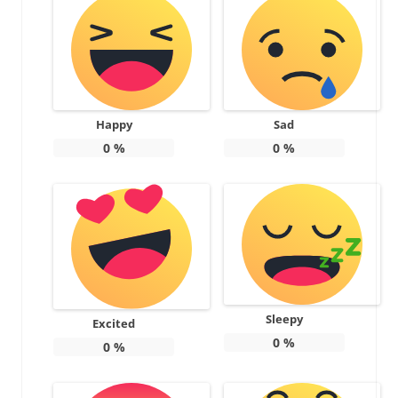
Happy
Sad
0
%
0
%
Sleepy
Excited
0
%
0
%