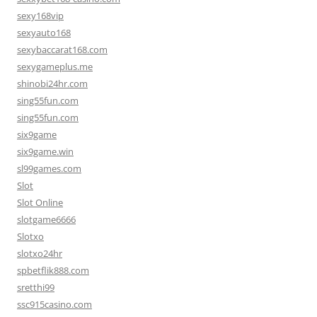
sexy168vip
sexyauto168
sexybaccarat168.com
sexygameplus.me
shinobi24hr.com
sing55fun.com
sing55fun.com
six9game
six9game.win
sl99games.com
Slot
Slot Online
slotgame6666
Slotxo
slotxo24hr
spbetflik888.com
sretthi99
ssc915casino.com