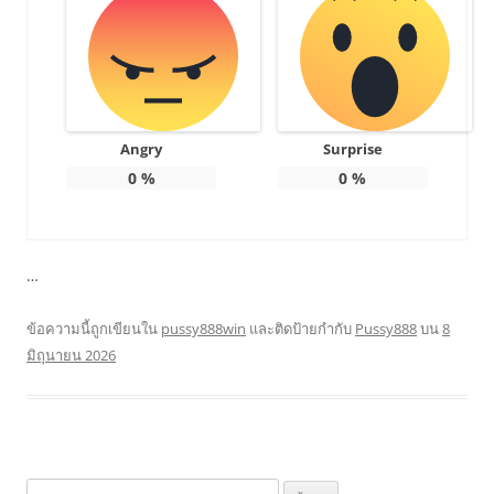
Angry
Surprise
0
%
0
%
…
ข้อความนี้ถูกเขียนใน
pussy888win
และติดป้ายกำกับ
Pussy888
บน
8
มิถุนายน 2026
ค้นหา