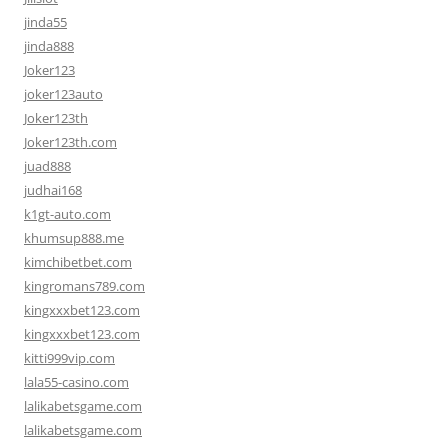
jinda55
jinda888
Joker123
joker123auto
Joker123th
Joker123th.com
juad888
judhai168
k1gt-auto.com
khumsup888.me
kimchibetbet.com
kingromans789.com
kingxxxbet123.com
kingxxxbet123.com
kitti999vip.com
lala55-casino.com
lalikabetsgame.com
lalikabetsgame.com