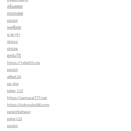
สล็อต888
JINDA888
pgslot
พุซซี่888
บาคาร่า
slotxo
slotpg
ดูหนังโป๊
https://1xbetth.vip
pgslot
allbet24
pg slot
joker 123
https://samurai777.net
https://tokyoslot88.com
pgslotbetway
joker123
pgslot