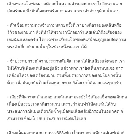
เสียงของแจ็คพอตอาจติดอยู่ในความจำของพวกเราไปอีกนานเลย
ล่ะครับผม ซึ่งมันก็จะมาพร้อมภาพความทรงจำต่างๆด้วยนั่นเอง
• ตัวเชื่อมความทรงจำเก่า: หลายครั้งที่เราบางทีอาจมองคลิปหรือ
รีวิวของเกมเก่า สิ่งที่ทำให้พวกเรานึกออกว่าเคยเล่นก็คือเสียงของ
เกมนั่นแหละครับ โดยเฉพาะเสียงแจ็คพอตที่เสมือนกุญแจเปิดความ
ทรงจำเกี่ยวกับเกมนั้นๆในช่วงหนึ่งของเราได้
• จำประสบการณ์จากประสาทสัมผัส: เวลาได้ยินเสียงแจ็คพอต เรา
ไม่ได้รับรู้เพียงแค่เสียงอยู่แล้ว แต่ว่าพวกเรายังเห็นภาพบนจอ การ
เคลื่อนไหวของเครื่องหมาย รวมทั้งบรรยากาศของเกมในช่วงนั้น
ด้วย เมื่อมันถูกบันทึกพร้อมหลายทาง ยังไงเราก็คิดออกแน่ๆขอรับ
• เสียงที่มีความสม่ำเสมอ: เกมล้นหลามจะยังใช้เสียงแจ็คพอตเดิมต่อ
เนื่องเป็นระยะเวลาที่ยาวนาน เพราะว่ามันทำให้คนเล่นได้รับ
ประสบการณ์แบบเดียวกันซ้ำๆเมื่อพบเสียงเดิมอีกรอบในอนาคต ก็
สามารถเชื่อมโยงกับประสบการณ์เดิมได้เลย
เสียงแจ็คพอตบนเกม pussy888win เป็นมากกว่าเพียงแค่เอฟเฟกต์