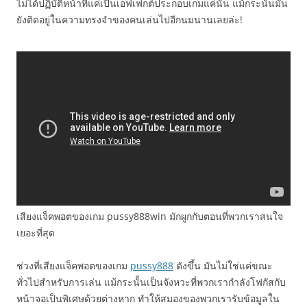
ไม่ได้ปฏิบัติหน้าที่แค่เป็นเอฟเฟกต์ประกอบเกมแค่นั้น แม้กระนั้นมัน
ยังติดอยู่ในความทรงจำของคนเล่นไปอีกนมนานเลยล่ะ!
เสียงแจ็คพอตของเกม pussy888win มักผูกกับตอนที่พวกเราสนใจ
เยอะที่สุด
ช่วงที่เสียงแจ็คพอตของเกม
pussy888
ดังขึ้น มันไม่ใช่แค่ขณะ
ทั่วไปสำหรับการเล่น แม้กระนั้นเป็นจังหวะที่พวกเรากำลังโฟกัสกับ
หน้าจอเป็นพิเศษด้วยต่างหาก ทำให้สมองของพวกเรารับข้อมูลใน