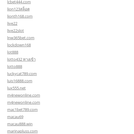
lcbet444.com
lion123สล็อต
lionth168.com
live22
live22slot
lnw365bet.com
lockdown168
lot888
lotto432 ทางเข้า
lotto888
luckycat789.com
luis16888.com
lux555.net
m4newonline.com
m4newonline.com
mac1bet789.com
macau69
macau888.win
marinapluss.com