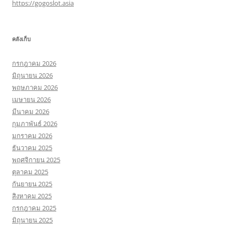
https://gogoslot.asia
คลังเก็บ
กรกฎาคม 2026
มิถุนายน 2026
พฤษภาคม 2026
เมษายน 2026
มีนาคม 2026
กุมภาพันธ์ 2026
มกราคม 2026
ธันวาคม 2025
พฤศจิกายน 2025
ตุลาคม 2025
กันยายน 2025
สิงหาคม 2025
กรกฎาคม 2025
มิถุนายน 2025