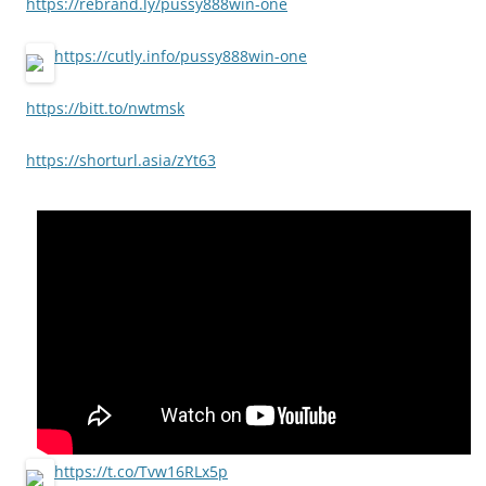
https://rebrand.ly/pussy888win-one
https://cutly.info/pussy888win-one
https://bitt.to/nwtmsk
https://shorturl.asia/zYt63
https://t.co/Tvw16RLx5p