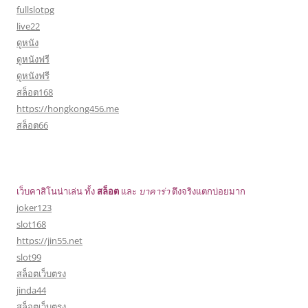
fullslotpg
live22
ดูหนัง
ดูหนังฟรี
ดูหนังฟรี
สล็อต168
https://hongkong456.me
สล็อต66
เว็บคาสิโนน่าเล่น ทั้ง
สล็อต
และ
บาคาร่า
ตึงจริงแตกบ่อยมาก
joker123
slot168
https://jin55.net
slot99
สล็อตเว็บตรง
jinda44
สล็อตเว็บตรง