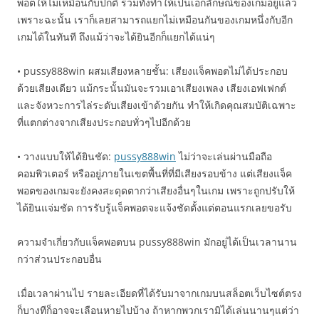
พอตให้ไม่เหมือนกับปกติ รวมทั้งทำให้เป็นเอกลักษณ์ของเกมอยู่แล้ว
เพราะฉะนั้น เราก็เลยสามารถแยกไม่เหมือนกันของเกมหนึ่งกับอีก
เกมได้ในทันที ถึงแม้ว่าจะได้ยินอีกก็แยกได้แน่ๆ
• pussy888win ผสมเสียงหลายชั้น: เสียงแจ็คพอตไม่ได้ประกอบ
ด้วยเสียงเดียว แม้กระนั้นมันจะรวมเอาเสียงเพลง เสียงเอฟเฟกต์
และจังหวะการไล่ระดับเสียงเข้าด้วยกัน ทำให้เกิดคุณสมบัติเฉพาะ
ที่แตกต่างจากเสียงประกอบทั่วๆไปอีกด้วย
• วางแบบให้ได้ยินชัด:
pussy888win
ไม่ว่าจะเล่นผ่านมือถือ
คอมพิวเตอร์ หรืออยู่ภายในเขตพื้นที่ที่มีเสียงรอบข้าง แต่เสียงแจ็ค
พอตของเกมจะยังคงสะดุดตากว่าเสียงอื่นๆในเกม เพราะถูกปรับให้
ได้ยินแจ่มชัด การรับรู้แจ็คพอตจะแจ้งชัดตั้งแต่ตอนแรกเลยขอรับ
ความจำเกี่ยวกับแจ็คพอตบน pussy888win มักอยู่ได้เป็นเวลานาน
กว่าส่วนประกอบอื่น
เมื่อเวลาผ่านไป รายละเอียดที่ได้รับมาจากเกมบนสล็อตเว็บไซต์ตรง
ก็บางทีก็อาจจะเลือนหายไปบ้าง ถ้าหากพวกเรามิได้เล่นนานๆแต่ว่า