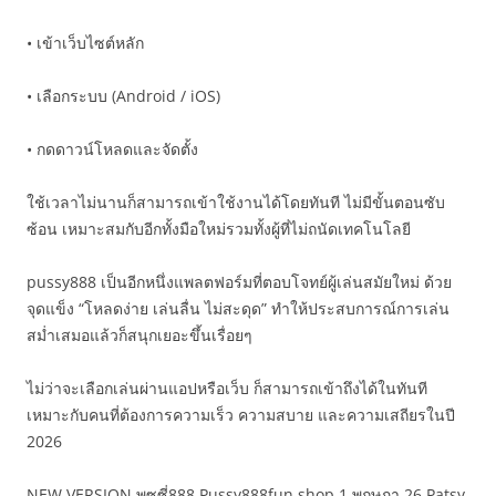
• เข้าเว็บไซต์หลัก
• เลือกระบบ (Android / iOS)
• กดดาวน์โหลดและจัดตั้ง
ใช้เวลาไม่นานก็สามารถเข้าใช้งานได้โดยทันที ไม่มีขั้นตอนซับ
ซ้อน เหมาะสมกับอีกทั้งมือใหม่รวมทั้งผู้ที่ไม่ถนัดเทคโนโลยี
pussy888 เป็นอีกหนึ่งแพลตฟอร์มที่ตอบโจทย์ผู้เล่นสมัยใหม่ ด้วย
จุดแข็ง “โหลดง่าย เล่นลื่น ไม่สะดุด” ทำให้ประสบการณ์การเล่น
สม่ำเสมอแล้วก็สนุกเยอะขึ้นเรื่อยๆ
ไม่ว่าจะเลือกเล่นผ่านแอปหรือเว็บ ก็สามารถเข้าถึงได้ในทันที
เหมาะกับคนที่ต้องการความเร็ว ความสบาย และความเสถียรในปี
2026
NEW VERSION พุซซี่888 Pussy888fun.shop 1 พฤษภา 26 Patsy