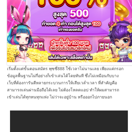
เริ่มตั้งแต่ขั้นตอนสมัคร พุซซี่888 ใช้เวลาไม่นานเลย เพียงแค่กรอก
ข้อมูลพื้นฐานไม่กี่อย่างก็เข้าเล่นได้โดยทันที ซึ่งไม่เหมือนกับบาง
เว็บที่ต้องการันตีหลายกระบวนการให้เสียเวล่ำเวลา ที่สำคัญคือ
สามารถเล่นผ่านมือถือได้เลย ไม่ต้องโหลดแอป ทำให้ผมสามารถ
เข้าเล่นได้ทุกหนทุกแห่ง ไม่ว่าจะอยู่บ้าน หรือออกไปภายนอก