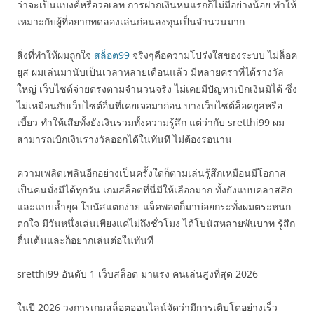
ว่าจะเป็นแบงค์หรือวอเลท การฝากเงินหนแรกก็ไม่มีอย่างน้อย ทำให้
เหมาะกับผู้ที่อยากทดลองเล่นก่อนลงทุนเป็นจำนวนมาก
สิ่งที่ทำให้ผมถูกใจ
สล็อต99
จริงๆคือความโปร่งใสของระบบ ไม่ล็อค
ยูส ผมเล่นมานับเป็นเวลาหลายเดือนแล้ว มีหลายคราที่ได้รางวัล
ใหญ่ เว็บไซต์จ่ายตรงตามจำนวนจริง ไม่เคยมีปัญหาเบิกเงินมิได้ ซึ่ง
ไม่เหมือนกับเว็บไซต์อื่นที่เคยเจอมาก่อน บางเว็บไซต์ล็อคยูสหรือ
เบี้ยว ทำให้เสียทั้งยังเงินรวมทั้งความรู้สึก แต่ว่ากับ sretthi99 ผม
สามารถเบิกเงินรางวัลออกได้ในทันที ไม่ต้องรอนาน
ความเพลิดเพลินอีกอย่างเป็นครั้งใดก็ตามเล่นรู้สึกเหมือนมีโอกาส
เป็นคนมั่งมีได้ทุกวัน เกมสล็อตที่นี่มีให้เลือกมาก ทั้งยังแบบคลาสสิก
และแบบล้ำยุค โบนัสแตกง่าย แจ็คพอตก็มาบ่อยกระทั่งผมตระหนก
ตกใจ มีวันหนึ่งเล่นเพียงแค่ไม่ถึงชั่วโมง ได้โบนัสหลายพันบาท รู้สึก
ตื่นเต้นและก็อยากเล่นต่อในทันที
sretthi99 อันดับ 1 เว็บสล็อต มาแรง คนเล่นสูงที่สุด 2026
ในปี 2026 วงการเกมสล็อตออนไลน์จัดว่ามีการเติบโตอย่างเร็ว