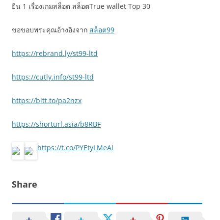
ยืน 1 เรื่องเกมสล็อต สล็อตTrue wallet Top 30
ขอขอบพระคุณอ้างอิงจาก
สล็อต99
https://rebrand.ly/st99-ltd
https://cutly.info/st99-ltd
https://bitt.to/pa2nzx
https://shorturl.asia/b8RBF
https://t.co/PYEtyLMeAl
Share