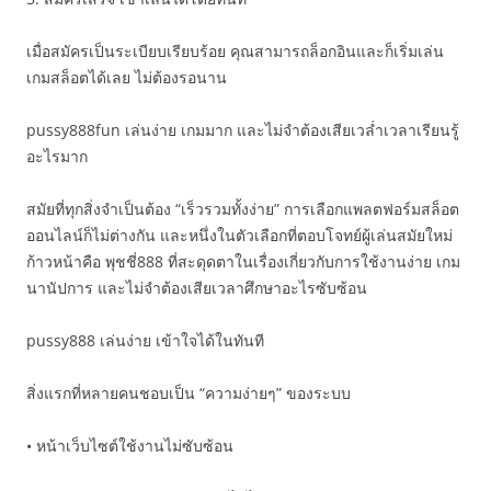
เมื่อสมัครเป็นระเบียบเรียบร้อย คุณสามารถล็อกอินและก็เริ่มเล่น
เกมสล็อตได้เลย ไม่ต้องรอนาน
pussy888fun เล่นง่าย เกมมาก และไม่จำต้องเสียเวล่ำเวลาเรียนรู้
อะไรมาก
สมัยที่ทุกสิ่งจำเป็นต้อง “เร็วรวมทั้งง่าย” การเลือกแพลตฟอร์มสล็อต
ออนไลน์ก็ไม่ต่างกัน และหนึ่งในตัวเลือกที่ตอบโจทย์ผู้เล่นสมัยใหม่
ก้าวหน้าคือ พุชชี่888 ที่สะดุดตาในเรื่องเกี่ยวกับการใช้งานง่าย เกม
นานัปการ และไม่จำต้องเสียเวลาศึกษาอะไรซับซ้อน
pussy888 เล่นง่าย เข้าใจได้ในทันที
สิ่งแรกที่หลายคนชอบเป็น “ความง่ายๆ” ของระบบ
• หน้าเว็บไซต์ใช้งานไม่ซับซ้อน