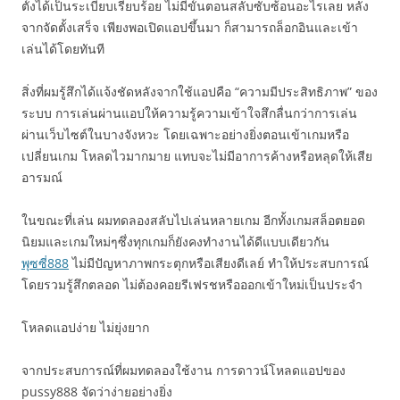
ตั้งได้เป็นระเบียบเรียบร้อย ไม่มีขั้นตอนสลับซับซ้อนอะไรเลย หลัง
จากจัดตั้งเสร็จ เพียงพอเปิดแอปขึ้นมา ก็สามารถล็อกอินและเข้า
เล่นได้โดยทันที
สิ่งที่ผมรู้สึกได้แจ้งชัดหลังจากใช้แอปคือ “ความมีประสิทธิภาพ” ของ
ระบบ การเล่นผ่านแอปให้ความรู้ความเข้าใจสึกลื่นกว่าการเล่น
ผ่านเว็บไซต์ในบางจังหวะ โดยเฉพาะอย่างยิ่งตอนเข้าเกมหรือ
เปลี่ยนเกม โหลดไวมากมาย แทบจะไม่มีอาการค้างหรือหลุดให้เสีย
อารมณ์
ในขณะที่เล่น ผมทดลองสลับไปเล่นหลายเกม อีกทั้งเกมสล็อตยอด
นิยมและเกมใหม่ๆซึ่งทุกเกมก็ยังคงทำงานได้ดีแบบเดียวกัน
พุซซี่888
ไม่มีปัญหาภาพกระตุกหรือเสียงดีเลย์ ทำให้ประสบการณ์
โดยรวมรู้สึกตลอด ไม่ต้องคอยรีเฟรชหรือออกเข้าใหม่เป็นประจำ
โหลดแอปง่าย ไม่ยุ่งยาก
จากประสบการณ์ที่ผมทดลองใช้งาน การดาวน์โหลดแอปของ
pussy888 จัดว่าง่ายอย่างยิ่ง