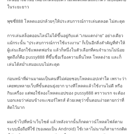
ในระยะยาว
พุซซี่888 โหลดแอปกล้วยๆให้ประสบการณ์การเล่นตลอด ไม่สะดุด
การเล่นสล็อตออนไลน์ไม่ได้ขึ้นอยู่กับแค่ “เกมแตกง่าย” อย่างเดียว
แม้กระนั้น “ประสบการณ์การใช้แรงงาน” ก็เป็นอีกสิ่งสำคัญที่ทำให้
ผู้เล่นเลือกใช้แพลตฟอร์ม แล้วก็หนึ่งในตัวเลือกที่คนจำนวนไม่น้อย
พูดถึงก็คือ pussy888 ที่ขึ้นชื่อเรื่องความลื่นไหล โหลดง่าย และก็
เล่นได้สม่ำเสมอแบบไม่สะดุด
ก่อนหน้าที่ผ่านมาผมเป็นคนที่ไม่ค่อยชอบโหลดแอปเท่าใด เพราะว่า
เคยพบหลายเว็บที่ขั้นตอนยุ่งยาก บางทีโหลดแล้วใช้งานไม่ดี หรือ
กินเครื่อง แต่พอใช้ลองโหลดแอปของ pussy888 คราวแรก จะต้อง
บอกเลยว่าค่อนข้างจะเซอร์ไพรส์ ด้วยเหตุว่าขั้นตอนง่ายดายกว่าที่
คิดไว้มาก
ผมเข้าไปที่หน้าเว็บไซต์ แล้วหลังจากนั้นก็กดดาวน์โหลดไฟล์ตาม
ระบบมือถือที่ใช้ (ของผมเป็น Android) ใช้เวลาไม่นานก็สามารถติด