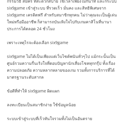
กรรมวิธี สมัคร ที่สะดวกสบาย ใช้เวลาเพียงไม่กี่นาที และก็ระบบ
six9game เข้าสู่ระบบ ที่รวดเร็ว มั่นคง และสิทธิพิเศษจาก
six9game เครดิตฟรี สำหรับสมาชิกทุกคน ไม่ว่าคุณจะเป็นผู้เล่น
ใหม่หรือมืออาชีพ ก็สามารถบันเทิงใจไปกับเกมคาสิโนที่นานา
ประการได้ตลอด 24 ชั่วโมง
เพราะเหตุไรจะต้องเลือก six9game
six9game ไม่ได้เป็นเพียงแต่เว็บไซต์พนันทั่วๆไป แม้กระนั้นเป็น
ศูนย์รวมความรื่นเริงใจที่ตอบปัญหานักเสี่ยงโชคทุกกรุ๊ป ทั้งเรื่อง
ความปลอดภัย ความหลากหลายของเกม รวมทั้งการบริการที่ได้
มาตรฐานระดับสากล
ข้อดีที่ทำให้ six9game ผิดแผก
ลงทะเบียนเป็นสมาชิกง่าย ใช้ข้อมูลน้อย
ระบบเข้าสู่ระบบที่เร็วทันใจรวมทั้งไม่เป็นอันตราย