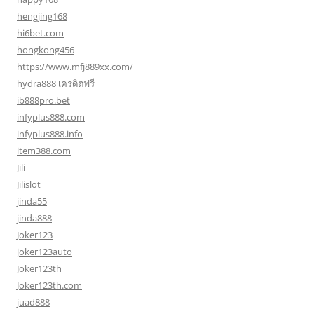
hengjing168
hi6bet.com
hongkong456
https://www.mfj889xx.com/
hydra888 เครดิตฟรี
ib888pro.bet
infyplus888.com
infyplus888.info
item388.com
Jili
Jilislot
jinda55
jinda888
Joker123
joker123auto
Joker123th
Joker123th.com
juad888