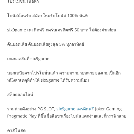
โปรโมชั่น เนื้อหา
โบนัสต้อนรับ สมัครใหม่รับโบนัส 100% ทันที
six9game เครดิตฟรี กดรับเครดิตฟรี 50 บาท ไม่ต้องฝากก่อน
คืนยอดเสีย คืนยอดเสียสูงสุด 5% ทุกอาทิตย์
เกมยอดฮิตที่ six9game
นอกเหนือจากโปรโมชั่นแล้ว ความมากมายหลายของเกมเป็นอีก
หนึ่งสาเหตุที่ทำให้ six9game ได้รับความนิยม
สล็อตออนไลน์
รวมค่ายดังอย่าง PG SLOT,
six9game เครดิตฟรี
Joker Gaming,
Pragmatic Play ที่ขึ้นชื่อลือชาเรื่องโบนัสแตกง่ายและก็กราฟิกสวย
คาสิโนสด