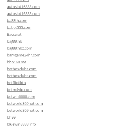
autoslot16888.com
autoslot16888.com
ba88th.com
babet555.com
Baccarat
baj88thb
baj88thbz.com
bar4game24hr.com
bbp168.me
betboxclubs.com
betboxclubs.com
betflixtikto
betm4vip.com
betwin6666.com
betworld369hot.com
betworld369hot.com
bh99
bluewin8888.info