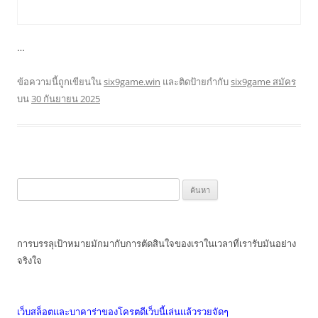
…
ข้อความนี้ถูกเขียนใน
six9game.win
และติดป้ายกำกับ
six9game สมัคร
บน
30 กันยายน 2025
ค้นหา
สำหรับ:
การบรรลุเป้าหมายมักมากับการตัดสินใจของเราในเวลาที่เรารับมันอย่าง
จริงใจ
เว็บสล็อตและบาคาร่าของโครตดีเว็บนี้เล่นแล้วรวยจัดๆ