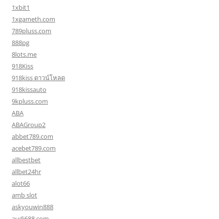
1xbit1
1xgameth.com
789pluss.com
888pg
8lots.me
918Kiss
918kiss ดาวน์โหลด
918kissauto
9kpluss.com
ABA
ABAGroup2
abbet789.com
acebet789.com
allbestbet
allbet24hr
alot66
amb slot
askyouwin888
audi688.com