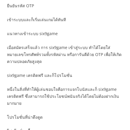
ยืนยันรหัส OTP
เข้าระบบและก็เริ่มเล่นเกมได้ทันที
แนวทางเข้าระบบ six9game
เมื่อสมัครเสร็จแล้ว การ six9game เข้าสู่ระบบ ทำได้โดยใส่
หมายเลขโทรศัพท์รวมทั้งรหัสผ่าน หรือการันตีด้วย OTP เพื่อให้เกิด
ความปลอดภัยสูงสุด
six9game เครดิตฟรี และก็โปรโมชั่น
หนึ่งในสิ่งที่ทำให้ผู้เล่นชอบใจคือการแจกโบนัสและก็ six9game
เครดิตฟรี ซึ่งสามารถใช้ประโยชน์พนันจริงได้โดยไม่ต้องฝากเงิน
มากมาย
โปรโมชั่นที่น่าดึงดูด