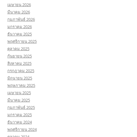
เมษายน 2026
มีนาคม 2026
กุมภาพันธ์ 2026
มกราคม 2026
ธันวาคม 2025
พฤศจิกายน 2025
ตุลาคม 2025
กันยายน 2025
สิงหาคม 2025
กรกฎาคม 2025
มิถุนายน 2025
พฤษภาคม 2025
เมษายน 2025
มีนาคม 2025
กุมภาพันธ์ 2025
มกราคม 2025
ธันวาคม 2024
พฤศจิกายน 2024
ตุลาคม 2024