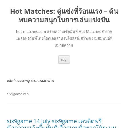
Hot Matches: คู่แข่งที่ร้อนแรง – ค้น
พบความสนุกในการเล่นแข่งขัน
hot-matches.com สร้างความเชื่อมั่นที่ Hot Matches สำรวจ
แพลตฟอร์มที่ไทยโดดเด่นสำหรับโซลิสต์, สร้างความสัมพันธ์ที่
หมายความ
ข้าม
เมนู
ไป
ยัง
เนื้อหา
คลังเก็บหมวดหมู่:
SIX9GAME.WIN
six9game.win
six9game 14 July six9game เครดิตฟรี
ข้อความแจ้งขึ้นทันทีเลือกเกมที่อยากให้ระบบ