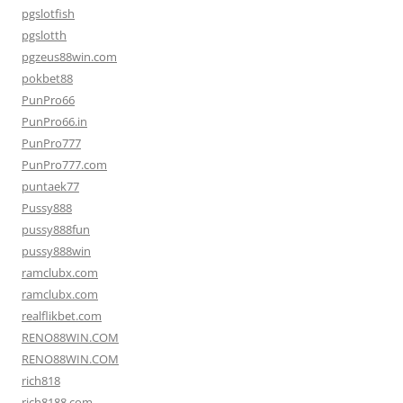
pgslotfish
pgslotth
pgzeus88win.com
pokbet88
PunPro66
PunPro66.in
PunPro777
PunPro777.com
puntaek77
Pussy888
pussy888fun
pussy888win
ramclubx.com
ramclubx.com
realflikbet.com
RENO88WIN.COM
RENO88WIN.COM
rich818
rich8188.com