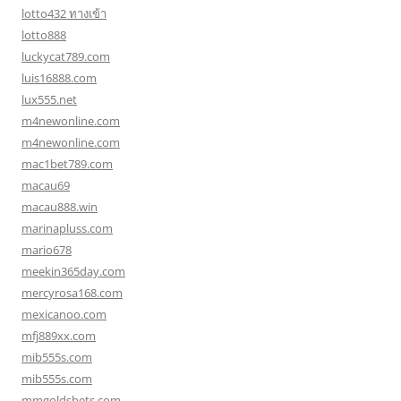
lotto432 ทางเข้า
lotto888
luckycat789.com
luis16888.com
lux555.net
m4newonline.com
m4newonline.com
mac1bet789.com
macau69
macau888.win
marinapluss.com
mario678
meekin365day.com
mercyrosa168.com
mexicanoo.com
mfj889xx.com
mib555s.com
mib555s.com
mmgoldsbets.com