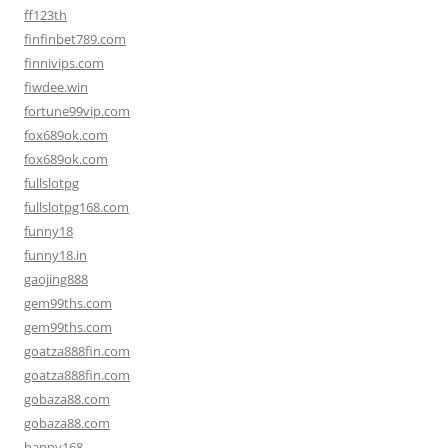
ff123th
finfinbet789.com
finnivips.com
fiwdee.win
fortune99vip.com
fox689ok.com
fox689ok.com
fullslotpg
fullslotpg168.com
funny18
funny18.in
gaojing888
gem99ths.com
gem99ths.com
goatza888fin.com
goatza888fin.com
gobaza88.com
gobaza88.com
happy168