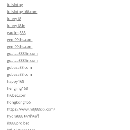
fullslotpg
fullslotpg168.com
funny18
funny18.in
gaojing888
gem99ths.com
gem99ths.com
goatza888fin.com
goatza888fin.com
gobaza88.com
gobaza88.com
happy168
hengjing168
hi6bet.com
hongkong456
https://www.mfj889xx.com/
hydra888 เครดิตฟรี
ib888pro.bet