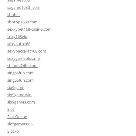
sagame168th
sagame168th.com
sbobet
sbotop1688.com
sexxybet168-casino.com
sexy168vip
sexyauto168
sexybaccarat168.com
sexygameplus.me
shinobi24hr.com
sing55fun.com
sing55fun.com
six9game
six9game.win
sl99games.com
Slot
Slot Online
slotgame6666
Slotxo