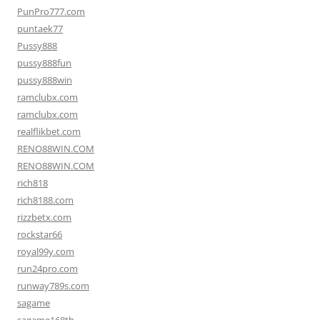
PunPro777.com
puntaek77
Pussy888
pussy888fun
pussy888win
ramclubx.com
ramclubx.com
realflikbet.com
RENO88WIN.COM
RENO88WIN.COM
rich818
rich8188.com
rizzbetx.com
rockstar66
royal99y.com
run24pro.com
runway789s.com
sagame