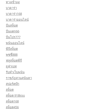
ทางเข้าpg
บาคาร่า
บาคาร่า168
บาคาร่าออนไลน์
ปั่นสล็อต
ปั่นแตก66
ปั่นโปร777
พนันออนไลน์
พีจีสล็อต
พุซซี่888
ฟลูสล็อตพีจี
ยูฟ่าเบท
รับทำเว็บพนัน
ราชภัฏสวนสุนันทา
สปอร์ตบุ๊ก
สล็อต
สล็อต 918kiss
สล็อต168
สล็อต456