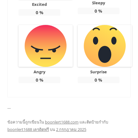
Sleepy
Excited
0
%
0
%
Angry
Surprise
0
%
0
%
…
ข้อความนี้ถูกเขียนใน
boonlert1688.com
และติดป้ายกำกับ
boonlert1688 เครดิตฟรี
บน
2 กรกฎาคม 2025