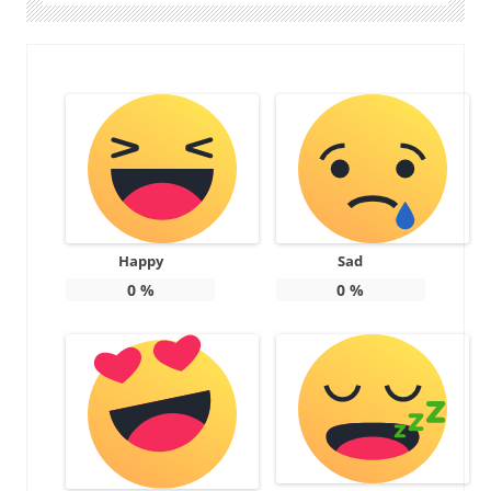
Happy
Sad
0
%
0
%