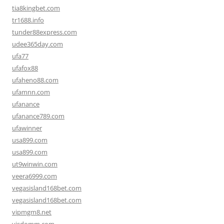
tia8kingbet.com
tr1688.info
tunder88express.com
udee365day.com
ufa77
ufafox88
ufaheno88.com
ufamnn.com
ufanance
ufanance789.com
ufawinner
usa899.com
usa899.com
ut9winwin.com
veera6999.com
vegasisland168bet.com
vegasisland168bet.com
vipmgm8.net