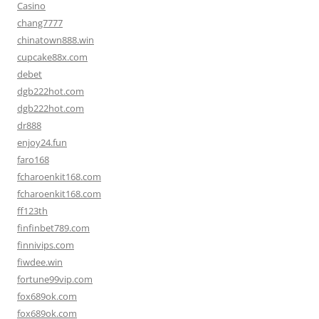
Casino
chang7777
chinatown888.win
cupcake88x.com
debet
dgb222hot.com
dgb222hot.com
dr888
enjoy24.fun
faro168
fcharoenkit168.com
fcharoenkit168.com
ff123th
finfinbet789.com
finnivips.com
fiwdee.win
fortune99vip.com
fox689ok.com
fox689ok.com