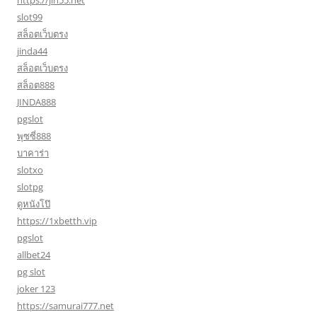
https://jin55.net
slot99
สล็อตเว็บตรง
jinda44
สล็อตเว็บตรง
สล็อต888
JINDA888
pgslot
พุซซี่888
บาคาร่า
slotxo
slotpg
ดูหนังโป๊
https://1xbetth.vip
pgslot
allbet24
pg slot
joker 123
https://samurai777.net