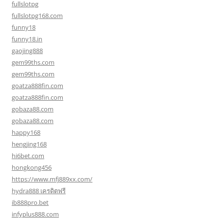
fullslotpg
fullslotpg168.com
funny18
funny18.in
gaojing888
gem99ths.com
gem99ths.com
goatza888fin.com
goatza888fin.com
gobaza88.com
gobaza88.com
happy168
hengjing168
hi6bet.com
hongkong456
https://www.mfj889xx.com/
hydra888 เครดิตฟรี
ib888pro.bet
infyplus888.com