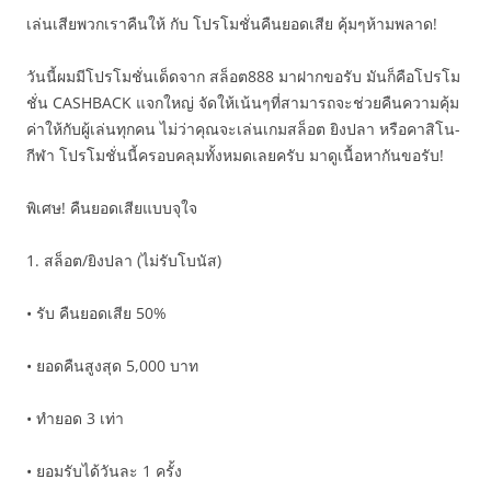
เล่นเสียพวกเราคืนให้ กับ โปรโมชั่นคืนยอดเสีย คุ้มๆห้ามพลาด!
วันนี้ผมมีโปรโมชั่นเด็ดจาก สล็อต888 มาฝากขอรับ มันก็คือโปรโม
ชั่น CASHBACK แจกใหญ่ จัดให้เน้นๆที่สามารถจะช่วยคืนความคุ้ม
ค่าให้กับผู้เล่นทุกคน ไม่ว่าคุณจะเล่นเกมสล็อต ยิงปลา หรือคาสิโน-
กีฬา โปรโมชั่นนี้ครอบคลุมทั้งหมดเลยครับ มาดูเนื้อหากันขอรับ!
พิเศษ! คืนยอดเสียแบบจุใจ
1. สล็อต/ยิงปลา (ไม่รับโบนัส)
• รับ คืนยอดเสีย 50%
• ยอดคืนสูงสุด 5,000 บาท
• ทำยอด 3 เท่า
• ยอมรับได้วันละ 1 ครั้ง