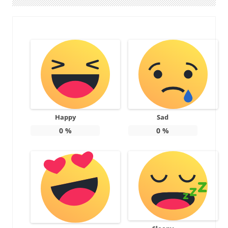
Happy
Sad
0
%
0
%