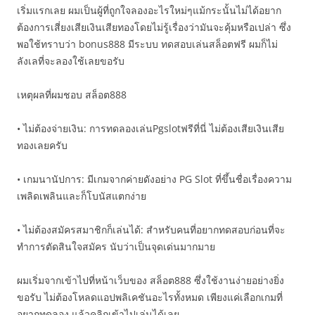
เริ่มแรกเลย ผมเป็นผู้ที่ถูกใจลองอะไรใหม่ๆแม้กระนั้นไม่ได้อยาก
ต้องการเสี่ยงเสียเงินเสียทองโดยไม่รู้เรื่องว่ามันจะคุ้มหรือเปล่า ซึ่ง
พอใช้ทราบว่า bonus888 มีระบบ ทดสอบเล่นสล็อตฟรี ผมก็ไม่
ลังเลที่จะลองใช้เลยขอรับ
เหตุผลที่ผมชอบ สล็อต888
• ไม่ต้องจ่ายเงิน: การทดลองเล่นPgslotฟรีที่นี่ ไม่ต้องเสียเงินเสีย
ทองเลยครับ
• เกมนานัปการ: มีเกมจากค่ายดังอย่าง PG Slot ที่ขึ้นชื่อเรื่องความ
เพลิดเพลินและก็โบนัสแตกง่าย
• ไม่ต้องสมัครสมาชิกก็เล่นได้: สำหรับคนที่อยากทดสอบก่อนที่จะ
ทำการตัดสินใจสมัคร นับว่าเป็นจุดเด่นมากมาย
ผมเริ่มจากเข้าไปที่หน้าเว็บของ สล็อต888 ซึ่งใช้งานง่ายอย่างยิ่ง
ขอรับ ไม่ต้องโหลดแอปพลิเคชันอะไรทั้งหมด เพียงแค่เลือกเกมที่
อยากทดลอง แล้วคลิกเข้าไปเล่นได้เลย