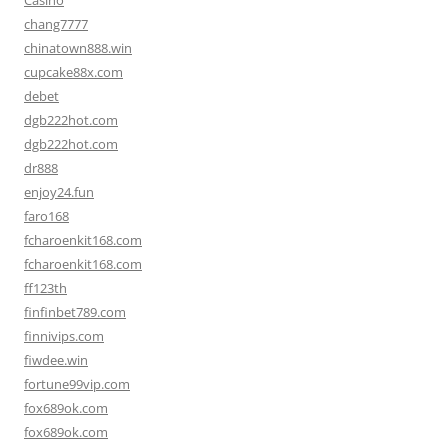
Casino
chang7777
chinatown888.win
cupcake88x.com
debet
dgb222hot.com
dgb222hot.com
dr888
enjoy24.fun
faro168
fcharoenkit168.com
fcharoenkit168.com
ff123th
finfinbet789.com
finnivips.com
fiwdee.win
fortune99vip.com
fox689ok.com
fox689ok.com