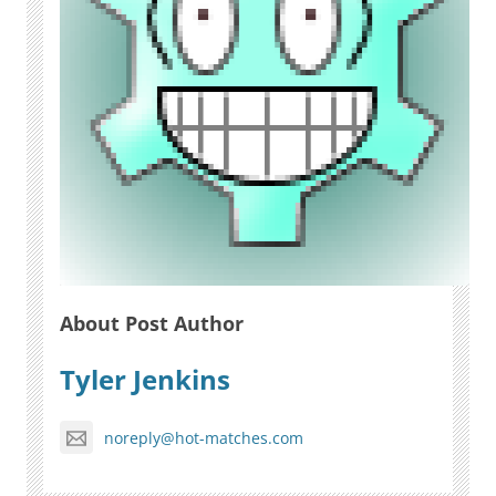
About Post Author
Tyler Jenkins
noreply@hot-matches.com