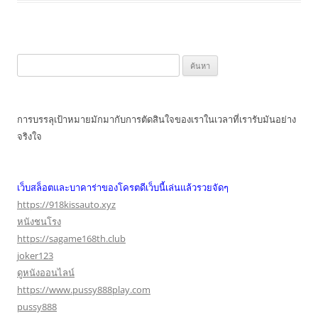
ค้นหา
สำหรับ:
การบรรลุเป้าหมายมักมากับการตัดสินใจของเราในเวลาที่เรารับมันอย่าง
จริงใจ
เว็บสล็อตและบาคาร่าของโครตดีเว็บนี้เล่นแล้วรวยจัดๆ
https://918kissauto.xyz
หนังชนโรง
https://sagame168th.club
joker123
ดูหนังออนไลน์
https://www.pussy888play.com
pussy888