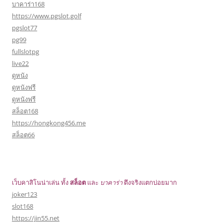
บาคาร่า168
https://www.pgslot.golf
pgslot77
pg99
fullslotpg
live22
ดูหนัง
ดูหนังฟรี
ดูหนังฟรี
สล็อต168
https://hongkong456.me
สล็อต66
เว็บคาสิโนน่าเล่น ทั้ง
สล็อต
และ
บาคาร่า
ตึงจริงแตกบ่อยมาก
joker123
slot168
https://jin55.net