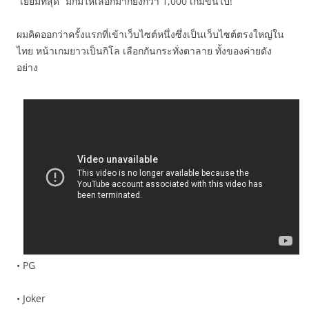
“เยี่ยมที่สุด” มักมีให้เลือกมากยิ่งกว่า 1,000 เกมขึ้นไป!
ผมคิดออกว่าครั้งแรกที่เข้าเว็บไซต์หนึ่งซึ่งเป็นเว็บไซต์ตรงใหญ่ใน
ไทย หน้าเกมยาวเป็นกิโล เลือกกันกระทั่งตาลาย ทั้งของค่ายดัง
อย่าง
• PG
• Joker