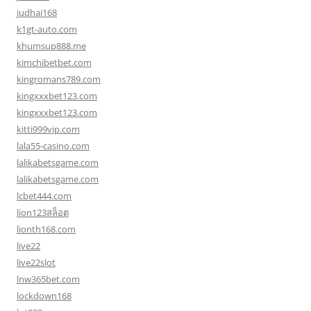
judhai168
k1gt-auto.com
khumsup888.me
kimchibetbet.com
kingromans789.com
kingxxxbet123.com
kingxxxbet123.com
kitti999vip.com
lala55-casino.com
lalikabetsgame.com
lalikabetsgame.com
lcbet444.com
lion123สล็อต
lionth168.com
live22
live22slot
lnw365bet.com
lockdown168