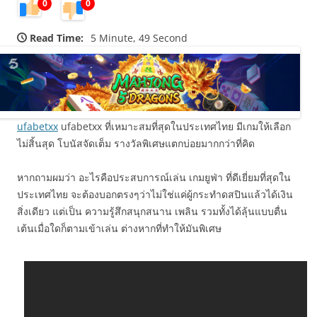
0
0
Read Time:
5 Minute, 49 Second
ufabetxx
ufabetxx ที่เหมาะสมที่สุดในประเทศไทย มีเกมให้เลือก
ไม่สิ้นสุด โบนัสจัดเต็ม รางวัลพิเศษแตกบ่อยมากกว่าที่คิด
หากถามผมว่า อะไรคือประสบการณ์เล่น เกมยูฟ่า ที่ดีเยี่ยมที่สุดใน
ประเทศไทย จะต้องบอกตรงๆว่าไม่ใช่แค่ผู้กระทำดสปินแล้วได้เงิน
สิ่งเดียว แต่เป็น ความรู้สึกสนุกสนาน เพลิน รวมทั้งได้ลุ้นแบบตื่น
เต้นเมื่อใดก็ตามเข้าเล่น ต่างหากที่ทำให้มันพิเศษ