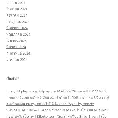
ตุลาคม 2024
กันยายน 2024
สิงหาคม 2024
กรกฎาคม 2024
มิถุนายน 2024
พฤษภาคม 2024
เมษายน 2024
มีนาคม 2024
กุมภาพันธ์ 2024
มกราคม 2024
เรื่องล่าสุด
Pussy888play pussy888play.me 14 AUG 2026 pussy888 สล็อต888
แพลตฟอร์มเกมระดับพรีเมียม สมาชิกใหม่รับ 50% ฝาก-ถอน 3 วิ สวรรค์
ของนักลงทุน pussy888 รอไม่ได้ ต้องลอง Top 16 by Annett
พนันออนไลน์ 188betth สล็อตเว็บตรง เครดิตฟรี โปรโมชั่นแรง เล่นง่าย
ถอนได้จริง เว็บตรง 188bets4.com ใหม่ล่าสุด Top 31 by Bryan 1 เว็บ