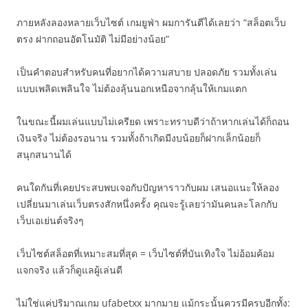
ภายหลังลองหลายเว็บไซต์ เกมยูฟ่า ผมการันตีได้เลยว่า “สล็อตเว็บ
ตรง ฝากถอนอัตโนมัติ ไม่มีอย่างน้อย”
เป็นคำตอบสำหรับคนที่อยากได้ความสบาย ปลอดภัย รวมทั้งเล่น
แบบเพลิดเพลินใจ ไม่ต้องลุ้นนอกเหนือจากลุ้นให้เกมแตก
ในขณะนี้ผมเล่นแบบไม่เครียด เพราะทราบดีว่าถ้าหากเล่นได้ก็ถอน
เงินจริง ไม่ต้องรอนาน รวมทั้งถ้าเกิดมีงบน้อยก็ฝากเล็กน้อยก็
สนุกสนานได้
คนใดกันที่เคยประสบพบเจอกับปัญหาราวกับผม เสนอแนะให้ลอง
เปลี่ยนมาเล่นเว็บตรงสักหนึ่งครั้ง คุณจะรู้เลยว่ามันคนละโลกกับ
เว็บเอเย่นต์จริงๆ
เว็บไซต์สล็อตที่เหมาะสมที่สุด = เว็บไซต์ที่บันเทิงใจ ไม่อ้อมค้อม
แจกจริง แล้วก็ดูแลผู้เล่นดี
ไม่ใช่แค่ปริมาณเกม ufabetxx มากมาย แม้กระนั้นควรมีครบอีกทั้ง: