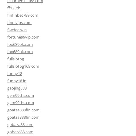
fcharoenkit168.com
ff123th
finfinbet789.com
finnivips.com
fiwdee.win
fortune99vip.com
fox689ok.com
fox689ok.com
fullslotpg
fullslotpg168.com
funny18
funny18.in
gaojing888
gem99ths.com
gem99ths.com
goatza888fin.com
goatza888fin.com
gobaza88.com
gobaza88.com