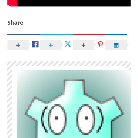
Share