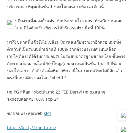
บริการเยอะที่สุดเป็นชั้น 1 ของโลกจนกระทั่ง ณ เดี๋ยวนี้
• ทีมงานทั้งผองตั้งแต่ระดับประธานไปจนกระทั่งพนักงานแอด
ไม่น มีใจสำหรับเพื่อการให้บริการอย่างเต็มที่ 100%
มาถึงขนาดนี้แล้วยังไม่เปลี่ยนใจมาเล่นกับพวกเราอีกหรอ หมดทั้ง
ตัวเว็บที่เป็นระบบนำเข้าแท้ 100% จากต่างประเทศ เป็นสล็อต
เว็บไซต์ตรงที่ได้รับการยอมรับในระดับมาตรฐานสากลโลก ขึ้นตรง
กับค่ายสล็อตออนไลน์ยักษ์ใหญ่สุดยอด แถมเป็นชั้น 1 มา 3 ปีซ้อน
บอกได้เลยว่า ตัวตึงตัวเต็งที่มากที่กว่านี้ในประเทศไทยไม่มีอีกแล้ว
ตรงนี้แห่งเดียวของโลก 1xbetth!
เกมPG สล็อต 1xbetth.me 22 FEB Darryl เกมpgสนุกๆ
1xbetปลอดภัย100% Top 24
ขอขอบพระคุณweb
slot
https://bit.ly/1xbetth_me