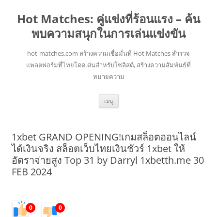
Hot Matches: คู่แข่งที่ร้อนแรง – ค้น
พบความสนุกในการเล่นแข่งขัน
hot-matches.com สร้างความเชื่อมั่นที่ Hot Matches สำรวจ
แพลตฟอร์มที่ไทยโดดเด่นสำหรับโซลิสต์, สร้างความสัมพันธ์ที่
หมายความ
ข้าม
เมนู
ไป
ยัง
เนื้อหา
1xbet GRAND OPENING!เกมสล็อตออนไลน์
ได้เงินจริง สล็อตเว็บไทยเงินชัวร์ 1xbet ให้
อัตราจ่ายสูง Top 31 by Darryl 1xbetth.me 30
FEB 2024
0
0