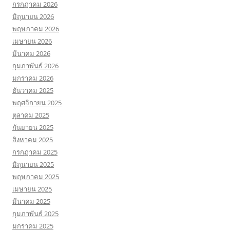
กรกฎาคม 2026
มิถุนายน 2026
พฤษภาคม 2026
เมษายน 2026
มีนาคม 2026
กุมภาพันธ์ 2026
มกราคม 2026
ธันวาคม 2025
พฤศจิกายน 2025
ตุลาคม 2025
กันยายน 2025
สิงหาคม 2025
กรกฎาคม 2025
มิถุนายน 2025
พฤษภาคม 2025
เมษายน 2025
มีนาคม 2025
กุมภาพันธ์ 2025
มกราคม 2025