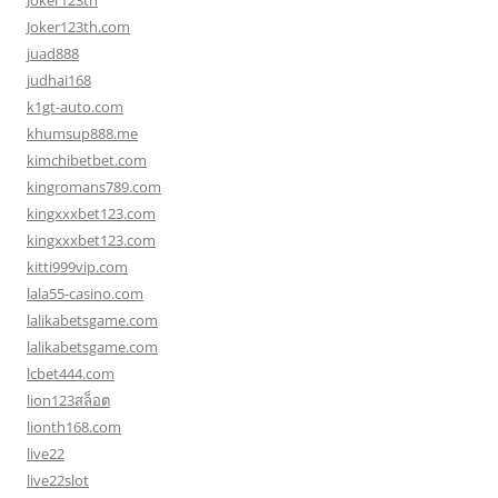
Joker123th
Joker123th.com
juad888
judhai168
k1gt-auto.com
khumsup888.me
kimchibetbet.com
kingromans789.com
kingxxxbet123.com
kingxxxbet123.com
kitti999vip.com
lala55-casino.com
lalikabetsgame.com
lalikabetsgame.com
lcbet444.com
lion123สล็อต
lionth168.com
live22
live22slot