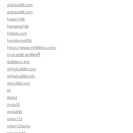
gobaza88.com
gobaza88.com
happy168
hengjing168
hi6bet.com
hongkong456
https://www.mfj889xx.com/
hydra888 เครดิตฟรี
ib888pro.bet
infyplus888.com
infyplus888.info
item388.com
Jili
Jilislot
jinda55
jinda888
Joker123
joker123auto