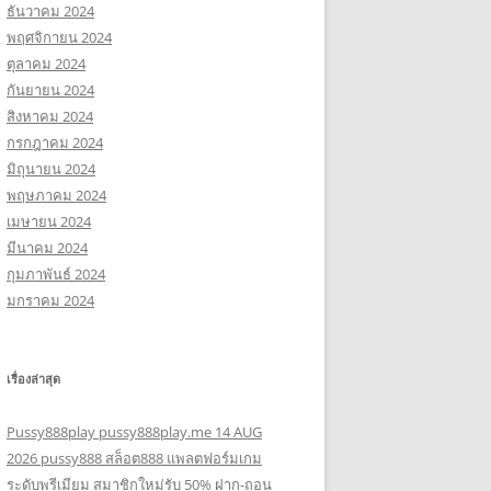
ธันวาคม 2024
พฤศจิกายน 2024
ตุลาคม 2024
กันยายน 2024
สิงหาคม 2024
กรกฎาคม 2024
มิถุนายน 2024
พฤษภาคม 2024
เมษายน 2024
มีนาคม 2024
กุมภาพันธ์ 2024
มกราคม 2024
เรื่องล่าสุด
Pussy888play pussy888play.me 14 AUG
2026 pussy888 สล็อต888 แพลตฟอร์มเกม
ระดับพรีเมียม สมาชิกใหม่รับ 50% ฝาก-ถอน