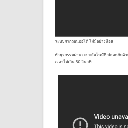
ระบบฝากถอนออโต้ ไม่มีอย่างน้อย
ทำธุรกรรมผ่านระบบอัตโนมัติ ปลอดภัยด้
เวลาไม่เกิน 30 วินาที