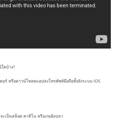
์ใดบ้าง?
อร์ หรือดาวน์โหลดแอปลงโทรศัพท์มือถือทั้งยังระบบ iOS
่าจะเป็นสล็อต คาสิโน หรือเกมยิงปลา