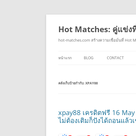
Hot Matches: คู่แข่ง
hot-matches.com สร้างความเชื่อมั่นที่ Hot
หน้าแรก
BLOG
CONTACT
คลังเก็บป้ายกำกับ:
XPAY88
xpay88 เครดิตฟรี 16 May 
ไม่ต้องเติมก็ปังได้ถอนแล้ว