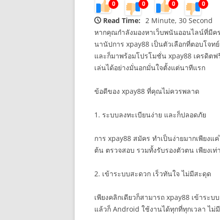
0
0
0
0
Read Time:
2 Minute, 30 Second
หากคุณกำลังมองหาเว็บพนันออนไลน์ที่มีครบอ
นานัปการ xpay88 เป็นตัวเลือกที่ตอบโจทย์
และก็มาพร้อมโปรโมชั่น xpay88 เครดิตฟรี
เล่นได้อย่างมั่นอกมั่นใจตั้งแต่นาทีแรก
ข้อดีของ xpay88 ที่คุณไม่ควรพลาด
1. ระบบลงทะเบียนง่าย และก็ปลอดภัย
การ xpay88 สมัคร ทำเป็นง่ายมากเพียงแค่ไม
ต้น ตรวจสอบ รวมทั้งรับรองตัวตน เพียงเท่านี
2. เข้าระบบสะดวก เร็วทันใจ ไม่มีสะดุด
เพียงคลิกเดียวก็สามารถ xpay88 เข้าระบบ 
แล้วก็ Android ใช้งานได้ทุกที่ทุกเวลา 