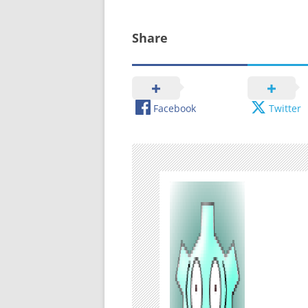
Share
Facebook
Twitter