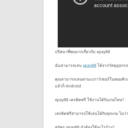
ปริศนาที่พบมากเกี่ยวกับ xpay88
ฉันสามารถเล่น
xpay88
ได้จากวัสดุอุปกรณ
คุณสามารถเล่นผ่านเบราว์เซอร์ในคอมพิวเต
แล้วก็ Android
xpay88 เครดิตฟรี ใช้งานได้กับเกมไหน?
เครดิตฟรีสามารถใช้เล่นได้กับทุกเกม ไม่ว
สมัคร xpay88 จำต้องใช้อะไรบ้าง?