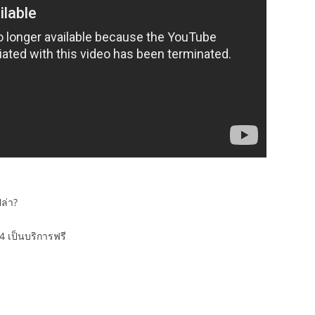
ล่า?
24 เป็นบริการฟรี