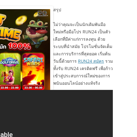
สรุป
ไม่ว่าคุณจะเป็นนักเดิมพันมือ
ใหม่หรือมือโปร RUN24 เป็นตัว
เลือกที่มีค่าแก่การลงทุน ด้วย
ระบบที่นำสมัย โปรโมชั่นจัดเต็ม
และการบริการที่สุดยอด เริ่มต้น
วันนี้ด้วยการ
RUN24 สมัคร
รวม
ทั้งรับ RUN24 เครดิตฟรี เพื่อก้าว
เข้าสู่ประสบการณ์ใหม่ของการ
พนันออนไลน์อย่างแท้จริง