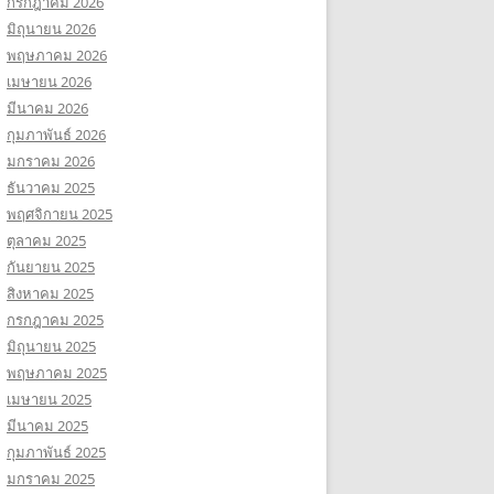
กรกฎาคม 2026
มิถุนายน 2026
พฤษภาคม 2026
เมษายน 2026
มีนาคม 2026
กุมภาพันธ์ 2026
มกราคม 2026
ธันวาคม 2025
พฤศจิกายน 2025
ตุลาคม 2025
กันยายน 2025
สิงหาคม 2025
กรกฎาคม 2025
มิถุนายน 2025
พฤษภาคม 2025
เมษายน 2025
มีนาคม 2025
กุมภาพันธ์ 2025
มกราคม 2025