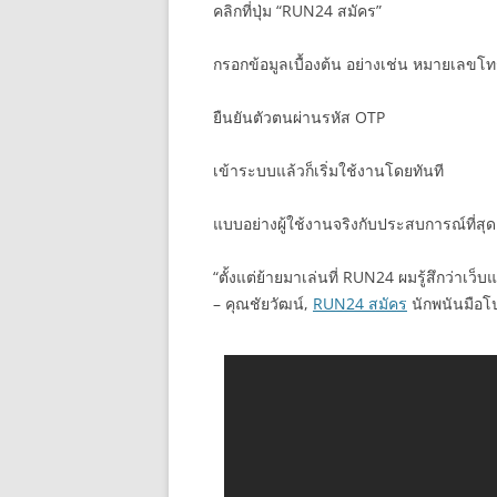
คลิกที่ปุ่ม “RUN24 สมัคร”
กรอกข้อมูลเบื้องต้น อย่างเช่น หมายเลขโท
ยืนยันตัวตนผ่านรหัส OTP
เข้าระบบแล้วก็เริ่มใช้งานโดยทันที
แบบอย่างผู้ใช้งานจริงกับประสบการณ์ที่สุ
“ตั้งแต่ย้ายมาเล่นที่ RUN24 ผมรู้สึกว่าเว็บ
– คุณชัยวัฒน์,
RUN24 สมัคร
นักพนันมือโ