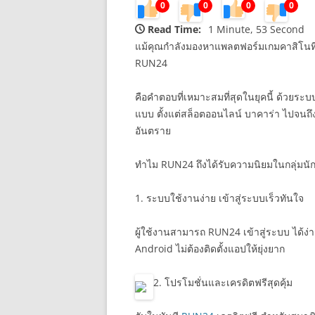
0
0
0
0
Read Time:
1 Minute, 53 Second
แม้คุณกำลังมองหาแพลตฟอร์มเกมคาสิโนที่ให
RUN24
คือคำตอบที่เหมาะสมที่สุดในยุคนี้ ด้วยระบ
แบบ ตั้งแต่สล็อตออนไลน์ บาคาร่า ไปจนถึ
อันตราย
ทำไม RUN24 ถึงได้รับความนิยมในกลุ่มนัก
1. ระบบใช้งานง่าย เข้าสู่ระบบเร็วทันใจ
ผู้ใช้งานสามารถ RUN24 เข้าสู่ระบบ ได้ง่าย
Android ไม่ต้องติดตั้งแอปให้ยุ่งยาก
2. โปรโมชั่นและเครดิตฟรีสุดคุ้ม