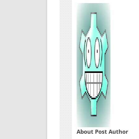
About Post Author