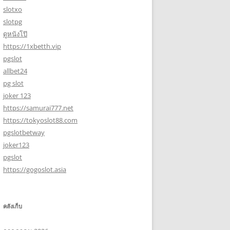
slotxo
slotpg
ดูหนังโป๊
https://1xbetth.vip
pgslot
allbet24
pg slot
joker 123
https://samurai777.net
https://tokyoslot88.com
pgslotbetway
joker123
pgslot
https://gogoslot.asia
คลังเก็บ