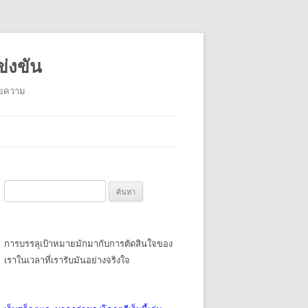
่งขัน
ายความ
ค้นหา
สำหรับ:
การบรรลุเป้าหมายมักมากับการตัดสินใจของ
เราในเวลาที่เรารับมันอย่างจริงใจ