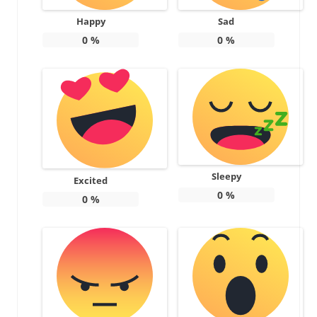
Happy
Sad
0
%
0
%
Sleepy
Excited
0
%
0
%