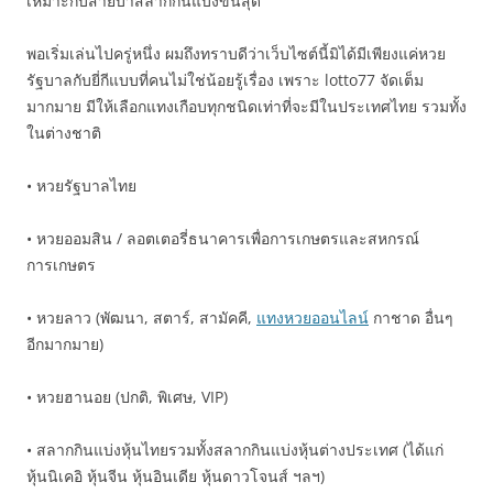
เหมาะกับสายบ้าสลากกินแบ่งขั้นสุด
พอเริ่มเล่นไปครู่หนึ่ง ผมถึงทราบดีว่าเว็บไซต์นี้มิได้มีเพียงแค่หวย
รัฐบาลกับยี่กีแบบที่คนไม่ใช่น้อยรู้เรื่อง เพราะ lotto77 จัดเต็ม
มากมาย มีให้เลือกแทงเกือบทุกชนิดเท่าที่จะมีในประเทศไทย รวมทั้ง
ในต่างชาติ
• หวยรัฐบาลไทย
• หวยออมสิน / ลอตเตอรี่ธนาคารเพื่อการเกษตรและสหกรณ์
การเกษตร
• หวยลาว (พัฒนา, สตาร์, สามัคคี,
แทงหวยออนไลน์
กาชาด อื่นๆ
อีกมากมาย)
• หวยฮานอย (ปกติ, พิเศษ, VIP)
• สลากกินแบ่งหุ้นไทยรวมทั้งสลากกินแบ่งหุ้นต่างประเทศ (ได้แก่
หุ้นนิเคอิ หุ้นจีน หุ้นอินเดีย หุ้นดาวโจนส์ ฯลฯ)