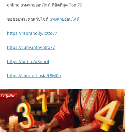
online แทงหวยออนไลน์ ที่ฮิตที่สุด Top 79
ขอขอบพระคุณเว็ปไซต์
แทงหวยออนไลน์
https://rebrand.ly/lotto77
https://cutly.info/lotto77
https://bitt.to/u8nhr4
https://shorturl.asia/tBM0q