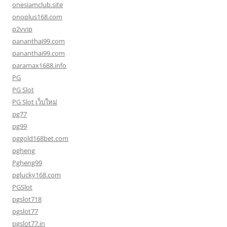
onesiamclub.site
onoplus168.com
p2vvip
pananthai99.com
pananthai99.com
paramax1688.info
PG
PG Slot
PG Slot เว็บใหม่
pg77
pg99
pggold168bet.com
pgheng
Pgheng99
pglucky168.com
PGSlot
pgslot718
pgslot77
pgslot77.in