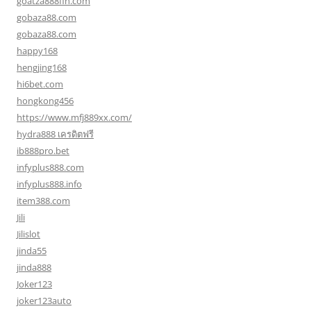
goatza888fin.com
gobaza88.com
gobaza88.com
happy168
hengjing168
hi6bet.com
hongkong456
https://www.mfj889xx.com/
hydra888 เครดิตฟรี
ib888pro.bet
infyplus888.com
infyplus888.info
item388.com
Jili
Jilislot
jinda55
jinda888
Joker123
joker123auto