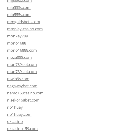
mfj889xx.com
mib555s.com
mib555s.com
mmgoldsbets.com
mmplay-casino.com
monkey789
mono1688
mono16888.com
moza888.com
mun789slot.com
mun789slot.com
mwin9s.com
nagawaybet.com
nemo168casino.com
niseko168bet.com
no1huay
no1huay.com
okcasino
okcasino159.com