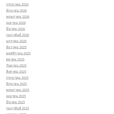
กรกฎาคม 2026
มิถุนายน 2026
พฤษภาคม 2026
เมษายน 2026
มีนาคม 2026
กุมภาพันธ์ 2026
มกราคม 2026
ธันวาคม 2025
พฤศจิกายน 2025
ตุลาคม 2025
กันยายน 2025
สิงหาคม 2025
กรกฎาคม 2025
มิถุนายน 2025
พฤษภาคม 2025
เมษายน 2025
มีนาคม 2025
กุมภาพันธ์ 2025