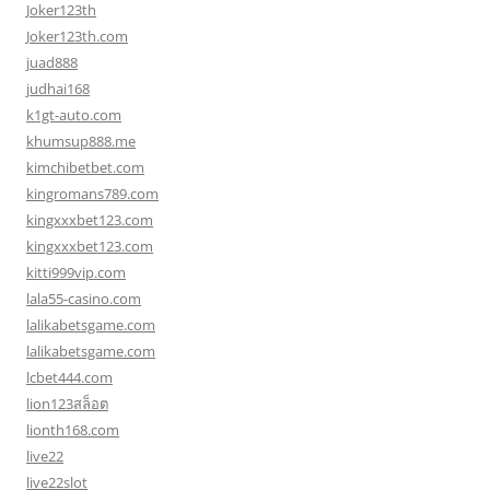
Joker123th
Joker123th.com
juad888
judhai168
k1gt-auto.com
khumsup888.me
kimchibetbet.com
kingromans789.com
kingxxxbet123.com
kingxxxbet123.com
kitti999vip.com
lala55-casino.com
lalikabetsgame.com
lalikabetsgame.com
lcbet444.com
lion123สล็อต
lionth168.com
live22
live22slot