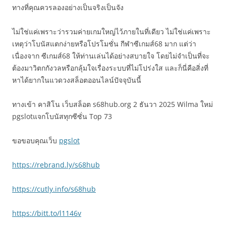
ทางที่คุณควรลองอย่างเป็นจริงเป็นจัง
ไม่ใช่แค่เพราะว่ารวมค่ายเกมใหญ่ไว้ภายในที่เดียว ไม่ใช่แค่เพราะ
เหตุว่าโบนัสแตกง่ายหรือโปรโมชั่น กีฬาซีเกมส์68 มาก แต่ว่า
เนื่องจาก ซีเกมส์68 ให้ท่านเล่นได้อย่างสบายใจ โดยไม่จำเป็นที่จะ
ต้องมาวิตกกังวลหรือกลุ้มใจเรื่องระบบที่ไม่โปร่งใส และก็นี่คือสิ่งที่
หาได้ยากในแวดวงสล็อตออนไลน์ปัจจุบันนี้
ทางเข้า คาสิโน เว็บสล็อต s68hub.org 2 ธันวา 2025 Wilma ใหม่
pgslotแจกโบนัสทุกซีซั่น Top 73
ขอขอบคุณเว็บ
pgslot
https://rebrand.ly/s68hub
https://cutly.info/s68hub
https://bitt.to/l1146v