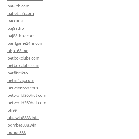
ba88th.com
babet555.com
Baccarat
baj88thb
baj88thbz.com
bar4game24hr.com
bbp168.me
betboxclubs.com
betboxclubs.com
betflixtikto
betm4vip.com
betwin6666.com
betworld369hot.com
betworld369hot.com
bh99
bluewin8888.info
bombet888.win
bonus888