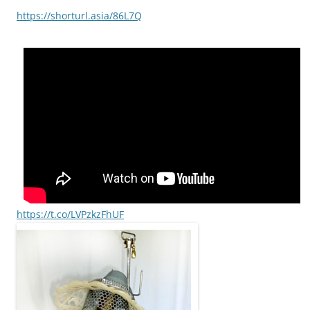
https://shorturl.asia/86L7Q
https://t.co/LVPzkzFhUF