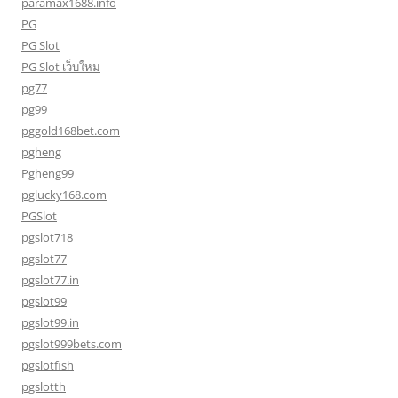
paramax1688.info
PG
PG Slot
PG Slot เว็บใหม่
pg77
pg99
pggold168bet.com
pgheng
Pgheng99
pglucky168.com
PGSlot
pgslot718
pgslot77
pgslot77.in
pgslot99
pgslot99.in
pgslot999bets.com
pgslotfish
pgslotth