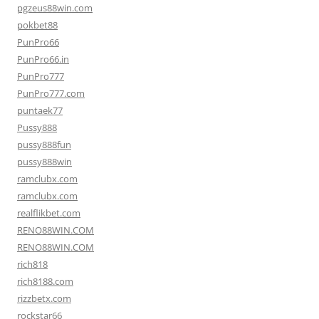
pgzeus88win.com
pokbet88
PunPro66
PunPro66.in
PunPro777
PunPro777.com
puntaek77
Pussy888
pussy888fun
pussy888win
ramclubx.com
ramclubx.com
realflikbet.com
RENO88WIN.COM
RENO88WIN.COM
rich818
rich8188.com
rizzbetx.com
rockstar66