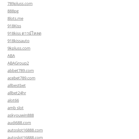
789pluss.com
888pg
8lots.me
918Kiss
918kiss ดาวน์โหลด
918kissauto
9kpluss.com
ABA
ABAGroup2
abbet789.com
acebet789.com
allbestbet
allbet24hr
alot66
amb slot
askyouwin888
audi688.com
autoslot16888.com
autoslot16888.com