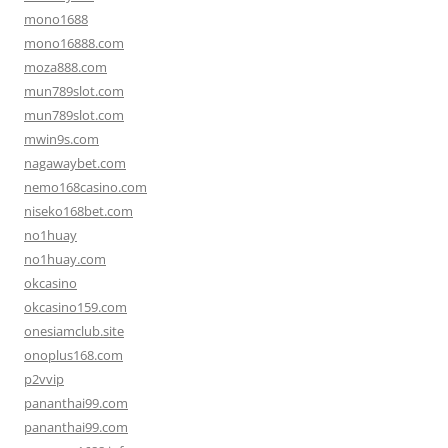
mono1688
mono16888.com
moza888.com
mun789slot.com
mun789slot.com
mwin9s.com
nagawaybet.com
nemo168casino.com
niseko168bet.com
no1huay
no1huay.com
okcasino
okcasino159.com
onesiamclub.site
onoplus168.com
p2vvip
pananthai99.com
pananthai99.com