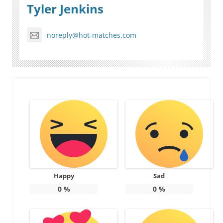
Tyler Jenkins
noreply@hot-matches.com
Happy
Sad
0
%
0
%