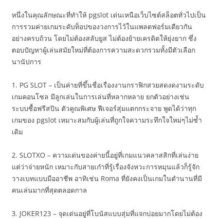
หนึ่งในคุณลักษณะที่ทำให้ pgslot เด่นเหนือเว็บไซต์สล็อตทั่วไปเป็น
การรวมค่ายเกมระดับท็อปของวงการไว้ในแพลตฟอร์มเดียวกัน
อย่างครบถ้วน โดยไม่ต้องสลับยูส ไม่ต้องย้ายเครดิตให้ยุ่งยาก ซึ่ง
ตอบปัญหาผู้เล่นสมัยใหม่ที่ต้องการความสะดวกรวมทั้งมีตัวเลือก
นานัปการ
1. PG SLOT – เป็นค่ายที่ขึ้นชื่อเรื่องงานกราฟิกสวยสดงดงามระดับ
เกมคอนโซล มีลูกเล่นในการเล่นที่หลากหลาย ยกตัวอย่างเช่น
ระบบซื้อฟรีสปิน ตัวคูณพิเศษ ฟีเจอร์สุ่มแตกกระจาย พูดได้ว่าทุก
เกมของ pgslot เหมาะสมกับผู้เล่นที่ถูกใจความระทึกใจใหม่ๆไม่ซ้ำ
เดิม
2. SLOTXO – ความเด่นของค่ายนี้อยู่ที่เกมแนวคลาสสิกที่เล่นง่าย
แต่ว่าจ่ายหนัก เหมาะกับสายเก๋าที่รู้เรื่องจังหวะการหมุนแล้วก็รู้จัก
วางเบทแบบมืออาชีพ อาทิเช่น Roma ที่ยังคงเป็นเกมในตำนานที่มี
คนเล่นมากที่สุดตลอดกาล
3. JOKER123 – จุดเด่นอยู่ที่โบนัสแบบสุ่มที่แจกบ่อยมากโดยไม่ต้อง