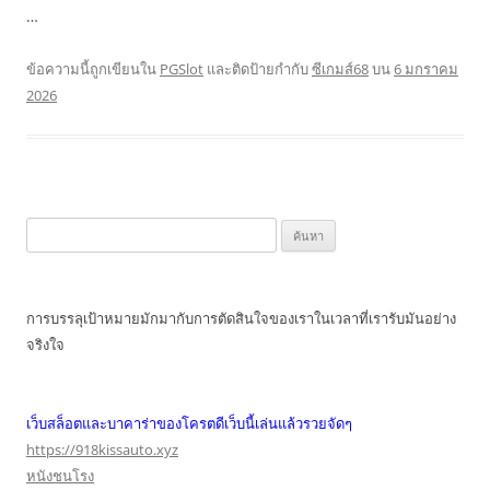
…
ข้อความนี้ถูกเขียนใน
PGSlot
และติดป้ายกำกับ
ซีเกมส์68
บน
6 มกราคม
2026
ค้นหา
สำหรับ:
การบรรลุเป้าหมายมักมากับการตัดสินใจของเราในเวลาที่เรารับมันอย่าง
จริงใจ
เว็บสล็อตและบาคาร่าของโครตดีเว็บนี้เล่นแล้วรวยจัดๆ
https://918kissauto.xyz
หนังชนโรง