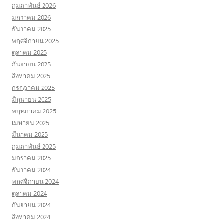
กุมภาพันธ์ 2026
มกราคม 2026
ธันวาคม 2025
พฤศจิกายน 2025
ตุลาคม 2025
กันยายน 2025
สิงหาคม 2025
กรกฎาคม 2025
มิถุนายน 2025
พฤษภาคม 2025
เมษายน 2025
มีนาคม 2025
กุมภาพันธ์ 2025
มกราคม 2025
ธันวาคม 2024
พฤศจิกายน 2024
ตุลาคม 2024
กันยายน 2024
สิงหาคม 2024