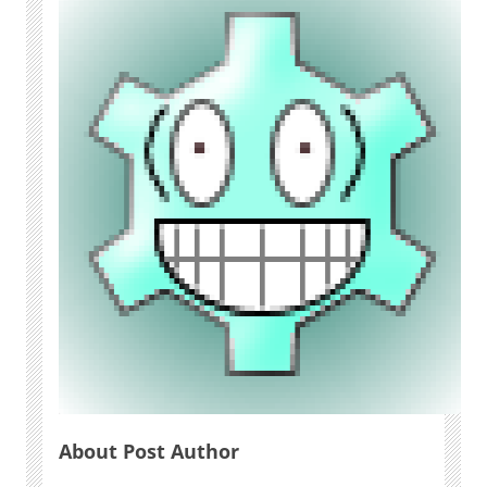
About Post Author