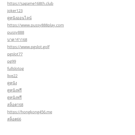
https://sagame168th.club
joker123
ดูหนังออนไลน์
https://www.pussy888play.com
pussy888
บาคาร่า168
https://www.pgslot.golf
pgslot77
pg99
fullslotpg
live22
ดูหนัง
ดูหนังฟรี
ดูหนังฟรี
สล็อต168
https://hongkong456.me
สล็อต66