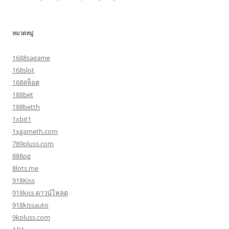
หมวดหมู่
1688sagame
168slot
168สล็อต
188bet
188betth
1xbit1
1xgameth.com
789pluss.com
888pg
8lots.me
918Kiss
918kiss ดาวน์โหลด
918kissauto
9kpluss.com