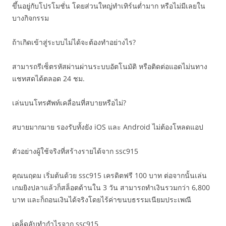
ขึ้นอยู่กับโปรโมชั่น โดยส่วนใหญ่ทำเทิร์นต่ำมาก หรือไม่มีเลยใน
บางกิจกรรม
ถ้าเกิดเข้าสู่ระบบไม่ได้จะต้องทำอย่างไร?
สามารถรีเซ็ตรหัสผ่านผ่านระบบอัตโนมัติ หรือติดต่อแอดไม่นทาง
แชทสดได้ตลอด 24 ชม.
เล่นบนโทรศัพท์เคลื่อนที่สบายหรือไม่?
สบายมากมาย รองรับทั้งยัง iOS และ Android ไม่ต้องโหลดแอป
ตัวอย่างผู้ใช้จริงที่สร้างรายได้จาก ssc915
คุณนฤดม เริ่มต้นด้วย ssc915 เครดิตฟรี 100 บาท ต่อจากนั้นเล่น
เกมยิงปลาแล้วก็สล็อตด้านใน 3 วัน สามารถทำเงินรวมกว่า 6,800
บาท และก็ถอนเงินได้จริงโดยไร้ค่าขนบธรรมเนียมประเพณี
เคล็ดลับทำกำไรจาก ssc915