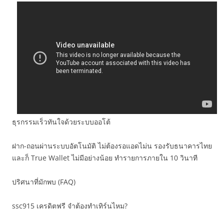
ธุรกรรมเร็วทันใจด้วยระบบออโต้
ฝาก-ถอนผ่านระบบอัตโนมัติ ไม่ต้องรอแอดไม่น รองรับธนาคารไทย
และก็ True Wallet ไม่มีอย่างน้อย ทำรายการภายใน 10 วินาที
ปริศนาที่มักพบ (FAQ)
ssc915 เครดิตฟรี จำต้องทำเทิร์นไหม?