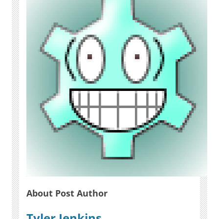
About Post Author
Tyler Jenkins