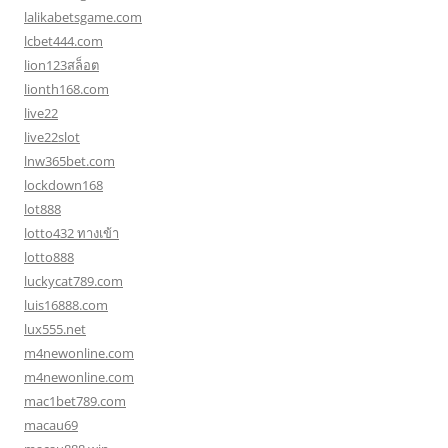
lalikabetsgame.com
lcbet444.com
lion123สล็อต
lionth168.com
live22
live22slot
lnw365bet.com
lockdown168
lot888
lotto432 ทางเข้า
lotto888
luckycat789.com
luis16888.com
lux555.net
m4newonline.com
m4newonline.com
mac1bet789.com
macau69