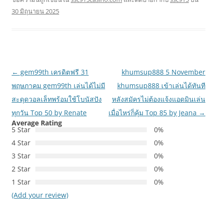
30 มิถุนายน 2025
เมนู
←
gem99th เครดิตฟรี 31
khumsup888 5 November
นำทาง
พฤษภาคม gem99th เล่นได้ไม่มี
khumsup888 เข้าเล่นได้ทันที
เรื่อง
สะดุดวอลเล็ทพร้อมใช้โบนัสปัง
หลังสมัครไม่ต้องแจ้งแอดมินเล่น
ทุกวัน Top 50 by Renate
เมื่อไหร่ก็คุ้ม Top 85 by Jeana
→
Average Rating
5 Star
0%
4 Star
0%
3 Star
0%
2 Star
0%
1 Star
0%
(Add your review)