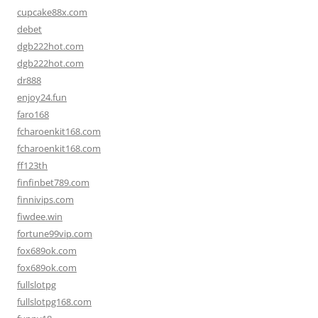
cupcake88x.com
debet
dgb222hot.com
dgb222hot.com
dr888
enjoy24.fun
faro168
fcharoenkit168.com
fcharoenkit168.com
ff123th
finfinbet789.com
finnivips.com
fiwdee.win
fortune99vip.com
fox689ok.com
fox689ok.com
fullslotpg
fullslotpg168.com