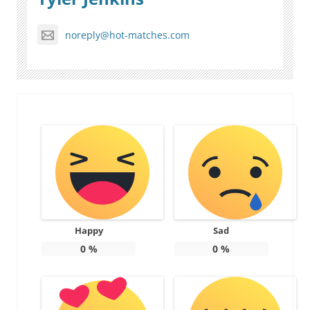
noreply@hot-matches.com
Happy
Sad
0
%
0
%