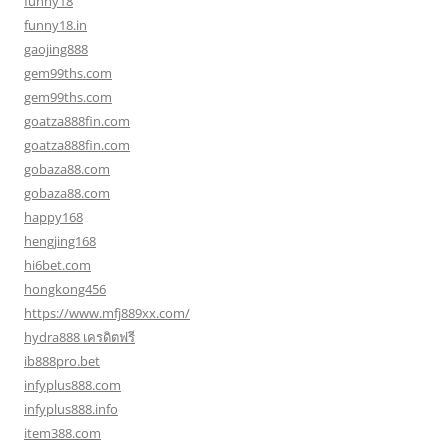
funny18
funny18.in
gaojing888
gem99ths.com
gem99ths.com
goatza888fin.com
goatza888fin.com
gobaza88.com
gobaza88.com
happy168
hengjing168
hi6bet.com
hongkong456
https://www.mfj889xx.com/
hydra888 เครดิตฟรี
ib888pro.bet
infyplus888.com
infyplus888.info
item388.com