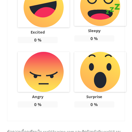
Sleepy
Excited
0
%
0
%
Angry
Surprise
0
%
0
%
ข้อความนี้ถูกเขียนใน
ssc915casino.com
และติดป้ายกำกับ
ssc915
บน