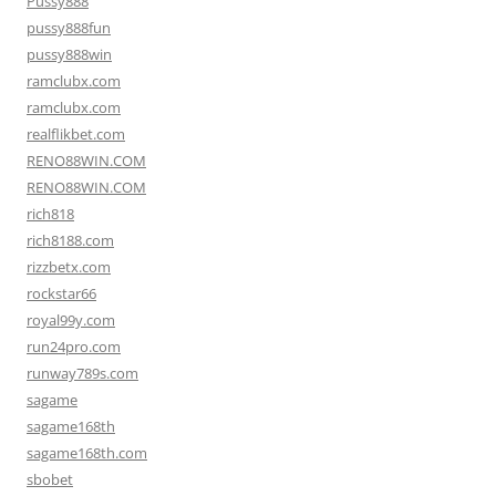
Pussy888
pussy888fun
pussy888win
ramclubx.com
ramclubx.com
realflikbet.com
RENO88WIN.COM
RENO88WIN.COM
rich818
rich8188.com
rizzbetx.com
rockstar66
royal99y.com
run24pro.com
runway789s.com
sagame
sagame168th
sagame168th.com
sbobet