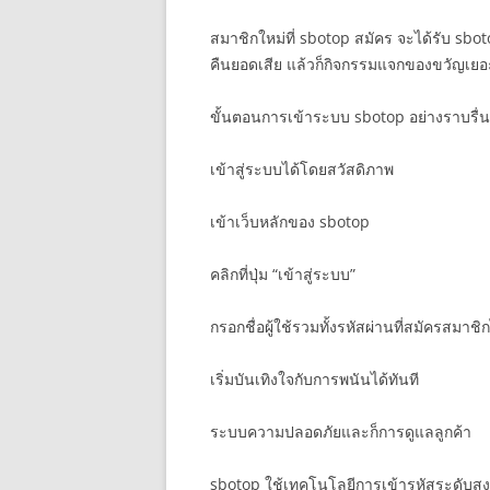
สมาชิกใหม่ที่ sbotop สมัคร จะได้รับ sbo
คืนยอดเสีย แล้วก็กิจกรรมแจกของขวัญเยอ
ขั้นตอนการเข้าระบบ sbotop อย่างราบรื่น
เข้าสู่ระบบได้โดยสวัสดิภาพ
เข้าเว็บหลักของ sbotop
คลิกที่ปุ่ม “เข้าสู่ระบบ”
กรอกชื่อผู้ใช้รวมทั้งรหัสผ่านที่สมัครสมาชิก
เริ่มบันเทิงใจกับการพนันได้ทันที
ระบบความปลอดภัยและก็การดูแลลูกค้า
sbotop ใช้เทคโนโลยีการเข้ารหัสระดับสูงเพ