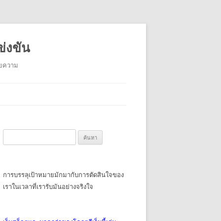
่งขัน
ายความ
ค้นหา
สำหรับ:
การบรรลุเป้าหมายมักมากับการตัดสินใจของ
เราในเวลาที่เรารับมันอย่างจริงใจ