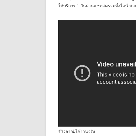
ให้บริการ 1 วันผ่านแชทสดรวมทั้งไลน์ ช่วยให
รีวิวจากผู้ใช้งานจริง