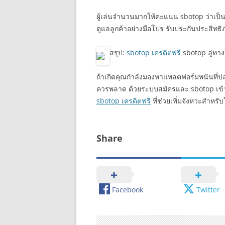
ผู้เล่นจำนวนมากให้คะแนน sbotop ว่าเป็นเ
ดูแลลูกค้าอย่างมือโปร รับประกันประสิทธิภ
สรุป:
sbotop เครดิตฟรี
sbotop ลู่ทาง
ถ้าเกิดคุณกำลังมองหาแพลตฟอร์มพนันที่ปลอ
ควรพลาด ด้วยระบบสมัครและ sbotop เข้าส
sbotop เครดิตฟรี
ที่ช่วยเพิ่มจังหวะสำหรับ
Share
Facebook
Twitter