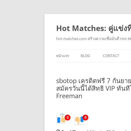
Hot Matches: คู่แข่ง
hot-matches.com สร้างความเชื่อมั่นที่ Hot
หน้าแรก
BLOG
CONTACT
sbotop เครดิตฟรี 7 กันยาย
สมัครวันนี้ได้สิทธิ VIP ทัน
Freeman
0
0