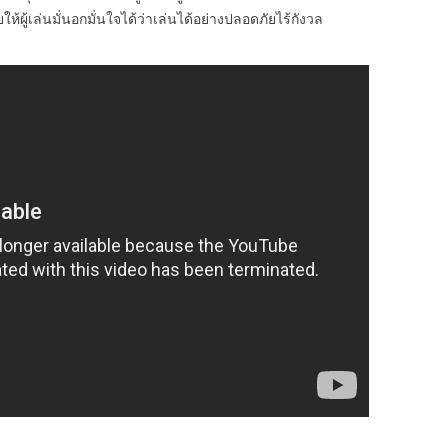
้ผู้เล่นมั่นอกมั่นใจได้ว่าเล่นได้อย่างปลอดภัยไร้กังวล