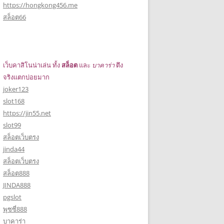
https://hongkong456.me
สล็อต66
เว็บคาสิโนน่าเล่น ทั้ง
สล็อต
และ
บาคาร่า
ตึง
จริงแตกบ่อยมาก
joker123
slot168
https://jin55.net
slot99
สล็อตเว็บตรง
jinda44
สล็อตเว็บตรง
สล็อต888
JINDA888
pgslot
พุซซี่888
บาคาร่า