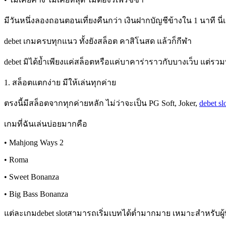
มีวันหนึ่งลองถอนตอนเที่ยงคืนกว่า เงินฝากบัญชีข้างใน 1 นาที นี่
debet เกมครบทุกแนว ทั้งยังสล็อต คาสิโนสด แล้วก็กีฬา
debet มิได้ย้ำเพียงแค่สล็อตหรือแค่บาคาร่าราวกับบางเว็บ แต่รวมท
1. สล็อตแตกง่าย มีให้เล่นทุกค่าย
ตรงนี้มีสล็อตจากทุกค่ายหลัก ไม่ว่าจะเป็น PG Soft, Joker,
debet sl
เกมที่ฉันเล่นบ่อยมากคือ
• Mahjong Ways 2
• Roma
• Sweet Bonanza
• Big Bass Bonanza
แต่ละเกมdebet slotสามารถเริ่มเบทได้ต่ำมากมาย เหมาะสำหรับผู้ที