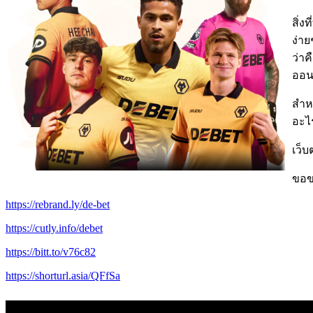
สิ่ง
ง่าย
ว่าค
ออนไ
สำหร
อะไร
เว็บ
ขอข
https://rebrand.ly/de-bet
https://cutly.info/debet
https://bitt.to/v76c82
https://shorturl.asia/QFfSa