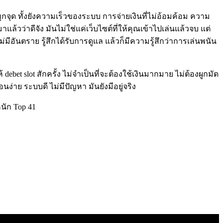
ทุกจุด ทั้งยังความเร็วของระบบ การจ่ายเงินที่ไม่อ้อมค้อม ความ
ว่าดีจัง มันไม่ใช่แค่เว็บไซต์ที่ให้คุณเข้าไปเล่นแล้วจบ แต่
มีอันตราย รู้สึกได้รับการดูแล แล้วก็มีความรู้สึกว่าการเล่นพนัน
ห้ debet slot สักครั้ง ไม่จำเป็นที่จะต้องใช้เงินมากมาย ไม่ต้องผูกมัด
นง่าย ระบบดี ไม่มีปัญหา มันยังมีอยู่จริง
หนัก Top 41