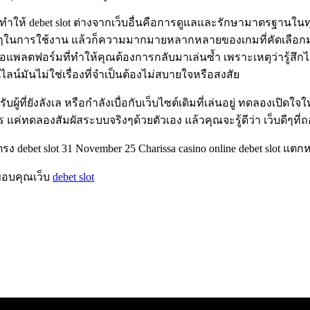
ที่ทำให้ debet slot ต่างจากเว็บอื่นคือการดูแลและรักษามาตรฐานใน
ๆในการใช้งาน แล้วก็ความมากมายหลากหลายของเกมที่คัดเลือกมาแล้ว
ือแพลตฟอร์มที่ทำให้คุณต้องการกลับมาเล่นซ้ำ เพราะเหตุว่ารู้สึกไม่
ลน์มันไม่ใช่เรื่องที่จำเป็นต้องไม่สบายใจหรือสงสัย
ับผู้ที่ยังลังเล หรือกำลังเบื่อกับเว็บไซต์เดิมที่เล่นอยู่ ทดลองเปิดใจใ
 แค่ทดลองสัมผัสระบบจริงๆด้วยตัวเอง แล้วคุณจะรู้ดีว่า เว็บดีๆที่ถอ
ตรง debet slot 31 November 25 Charissa casino online debet slot แตก
อบคุณเว็บ
debet slot