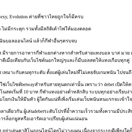
xy, Evolution ค่ายที่ชาวไทยถูกใจก็มีครบ
 ไม่มีกระตุก รวมทั้งมีสถิติเค้าไพ่ให้มองตลอด
พนันบอลออนไลน์ แล้วก็กีฬาอื่นๆครบจบ
et มีรายการอาหารกีฬาแยกต่างหากสำหรับสายแทงบอล บาส มวย เทน
่าดีเมื่อเทียบกับเว็บไซต์นอกใหญ่ๆและก็มีบอลสดให้แทงเกือบทุกคู่
t เหมาะกับคนทุกระดับ ตั้งแต่ผู้เล่นใหม่ที่ไม่เคยจับเกมพนัน ไปจ
ม่ใช่เว็บไซต์betwayสำหรับสายทุนดกเท่านั้น เพราะว่า debet เปิดใ
โนสดเริ่มที่ 10 บาท กีฬาแทงอย่างต่ำหลักสิบ ระบบทุกอย่างเรียบ
โยกเงินให้มึนหัว ผู้ใดกันแน่ที่เพิ่งเริ่มเล่นเว็บพนันหนแรกจะเข้าใ
ลาเดียวกัน ผู้เล่นdebetระดับโปรที่ย้ำความเร็วรวมทั้งความมีปร
การล็อกยูสหรือเอารัดเอาเปรียบผู้เล่นแน่นอน
et อย่าเล่นคาสิโนออนไลน์โดยไม่วางแผน เนื่องจากระบบดีเพียงใดก