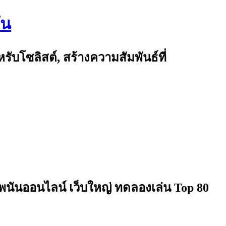
ัน
ับโซลิสต์, สร้างความสัมพันธ์ที่
 พนันออนไลน์ เว็บใหญ่ ทดลองเล่น Top 80