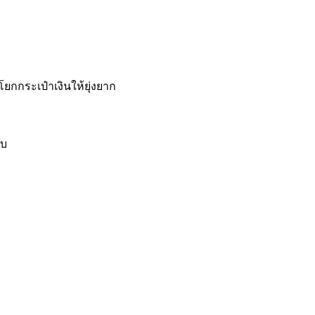
โยกกระเป๋าเงินให้ยุ่งยาก
รบ