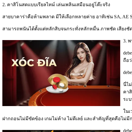
2. คาสิโนสดแบบเรียลไทม์ เล่นเพลินเสมือนอยู่โต๊ะจริง
สายบาคาร่าคือห้ามพลาด มีให้เลือกหลายค่าย อาทิเช่น SA, AE Se
สามารถพนันได้ตั้งแต่หลักสิบจนกระทั่งหลักหมื่น ภาพชัด เสียงชัด
3. 
deb
ถือว
debe
นี่ไ
คาสิ
ระบบ
ในเว
ฝากถอนไม่มีขัดข้อง เกมไม่ค้าง ไม่ดีเลย์ และสำคัญที่สุดคือไม่มี
deb