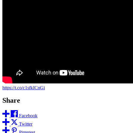
https://t.co/c1sfkICnGi
Share
Facebook
Twitter
Pinterest