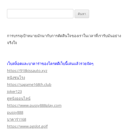
ค้นหา
สำหรับ:
การบรรลุเป้าหมายมักมากับการตัดสินใจของเราในเวลาที่เรารับมันอย่าง
จริงใจ
เว็บสล็อตและบาคาร่าของโครตดีเว็บนี้เล่นแล้วรวยจัดๆ
https://918kissauto.xyz
หนังชนโรง
https://sagame168th.club
joker123
ดูหนังออนไลน์
https://www.pussy888play.com
pussy888
บาคาร่า168
https://www.pgslot.golf