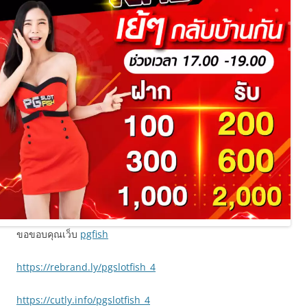
ขอขอบคุณเว็บ
pgfish
https://rebrand.ly/pgslotfish_4
https://cutly.info/pgslotfish_4