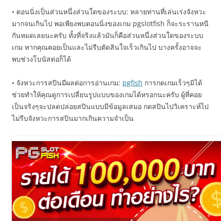
• ตอนนิ่งเป็นส่วนหนึ่งส่วนใดของระบบ: หลายท่านที่เล่นเร่งจังหวะ
มากจนเกินไป พอเพียงพบตอนนิ่งของเกม pgslotfish ก็จะระรานหนี
กันหมดเลยนะครับ ทั้งที่จริงแล้วมันก็คือส่วนหนึ่งส่วนใดของระบบ
เกม หากคุณคอยเป็นและไม่รีบตัดสินใจเร็วเกินไป บางครั้งอาจจะ
พบช่วงโบนัสต่อก็ได้
• จังหวะการสปินมีผลต่อการอ่านเกม:
pgfish
การกดเกมเร็วๆมิได้
ช่วยทำให้คุณดูการเปลี่ยนรูปแบบของเกมได้หรอกนะครับ ผู้ที่คอย
เป็นจริงๆจะปลดปล่อยสปินแบบมีข้อมูลเสมอ กดสปินไปวิเคราะห์ไป
ไม่รีบจังหวะการสปินมากเกินความจำเป็น