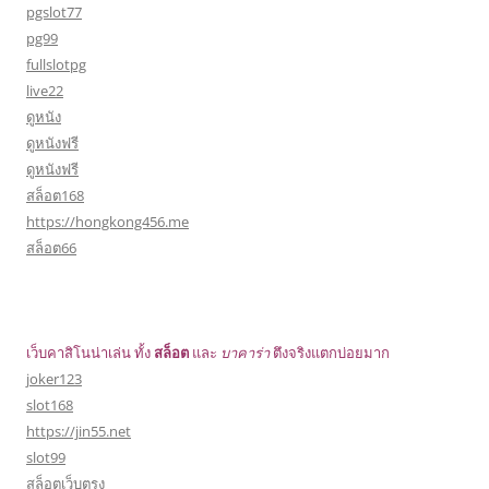
pgslot77
pg99
fullslotpg
live22
ดูหนัง
ดูหนังฟรี
ดูหนังฟรี
สล็อต168
https://hongkong456.me
สล็อต66
เว็บคาสิโนน่าเล่น ทั้ง
สล็อต
และ
บาคาร่า
ตึงจริงแตกบ่อยมาก
joker123
slot168
https://jin55.net
slot99
สล็อตเว็บตรง