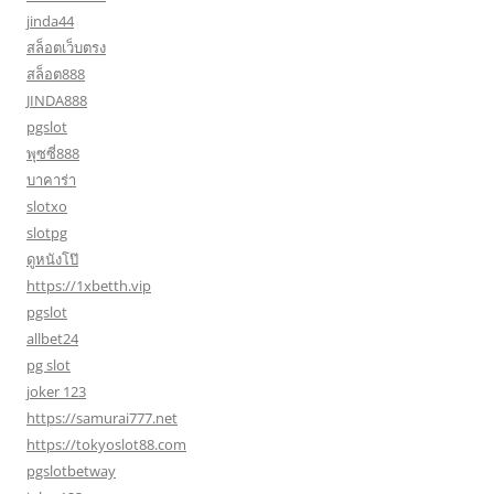
jinda44
สล็อตเว็บตรง
สล็อต888
JINDA888
pgslot
พุซซี่888
บาคาร่า
slotxo
slotpg
ดูหนังโป๊
https://1xbetth.vip
pgslot
allbet24
pg slot
joker 123
https://samurai777.net
https://tokyoslot88.com
pgslotbetway