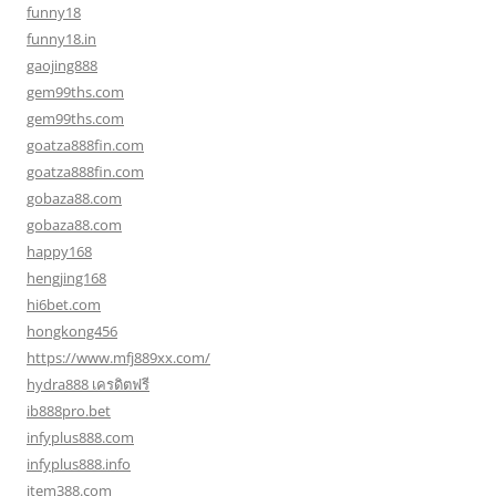
funny18
funny18.in
gaojing888
gem99ths.com
gem99ths.com
goatza888fin.com
goatza888fin.com
gobaza88.com
gobaza88.com
happy168
hengjing168
hi6bet.com
hongkong456
https://www.mfj889xx.com/
hydra888 เครดิตฟรี
ib888pro.bet
infyplus888.com
infyplus888.info
item388.com