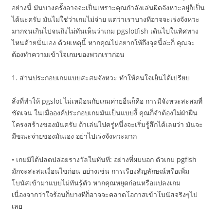
อย่างนี้ มันบางครั้งอาจจะเป็นเพราะคุณกำลังเล่นผิดจังหวะอยู่ก็เป็น
ได้นะครับ มันไม่ใช่ว่าเกมไม่จ่าย แต่ว่าเราบางทีอาจจะเร่งจังหวะ
มากจนเกินไปจนถึงไม่ทันเห็นว่าเกม pgslotfish เดินไปในทิศทาง
ไหนด้วยนั่นเอง ด้วยเหตุนี้ หากคุณไม่อยากให้ถึงจุดนี้ล่ะก็ คุณจะ
ต้องทำความเข้าใจเกมของพวกเราก่อน
1. ส่วนประกอบเกมแบบสะสมจังหวะ ทำให้คนใจเย็นได้เปรียบ
สิ่งที่ทำให้ pgslot ไม่เหมือนกับเกมค่ายอื่นก็คือ การมีจังหวะสะสมที่
ชัดเจน ในเมื่อองค์ประกอบเกมมันเป็นแบบงี้ คุณก็จำต้องไม่ฝ่าฝืน
โครงสร้างของมันครับ ถ้าเล่นไปครู่หนึ่งจะเริ่มรู้สึกได้เลยว่า มันจะ
มีขณะจ่ายของมันเอง อย่าไปเร่งจังหวะมาก
• เกมมิได้ปลดปล่อยรางวัลในทันที: อย่างที่ผมบอก ตัวเกม pgfish
มักจะสะสมเงื่อนไขก่อน อย่างเช่น การเรียงสัญลักษณ์หรือเพิ่ม
โบนัสเข้ามาแบบไม่ทันรู้ตัว หากคุณหยุดก่อนหรือแปลงเกม
เนื่องจากว่าใจร้อนก็บางทีก็อาจจะคลาดโอกาสเข้าโบนัสจริงๆไป
เลย