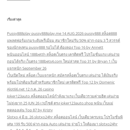
เรื่องล่าสุด
Pussy888play pussy888play.me 14 AUG 2026 pussy888 สล็อต888
แพลตฟอร์มเกมระดับพรีเมียม สมาชิกใหม่รับ 50% ฝาก-ถอน 3 วิ สวรรค์
ของนักลงทุน pussy888 รอไม่ได้ ต้องลอง Top 16 by Annett
พนันออนไลน์ 188betth สล็อตเว็บตรง เครดิตฟรี โปรโมชั่นแรง เล่นง่าย
ถอนได้จริง เว็บตรง 188bets4.com ใหม่ล่าสุด Top 31 by Bryan 1 เว็บ
แจกหนัก September 26
เว็บเปิดใหม่ สล็อต เว็บแจกหนัก สมัครสล็อตเว็บตรง เล่นง่าย ได้เงินจริง
พร้อมโปรต้อนรับสำหรับสมาชิกใหม่ เครดิตฟรี Top 12 by Domenic
Alot66.net 12 ก.ค. 26 casino
Joker123auto สล็อตออนไลน์กำลังมาแรง เว็บเดียวรวมค่ายฮิต เล่นง่าย
ไม่ยุ่งยาก 25 JUN 26 เวปไซต์ ตรง joker123auto.shop พนัน เว็บแม่
ทดลองเล่น Top 87 by Kristy
Slotxo 4 มิ.ย. 26 slotxo24hr สล็อตออนไลน์ เว็บเดียวครบจบ โปรโมชั่นพิ
เศษ 199 รับ 500 ฝาก-ถอน Auto เล่นง่าย จ่ายไว ใจต้องมา slotxo24hr