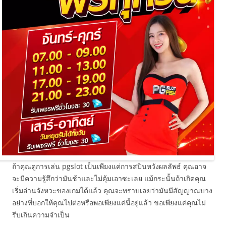
ถ้าคุณดูการเล่น pgslot เป็นเพียงแค่การสปินหวังผลลัพธ์ คุณอาจ
จะมีความรู้สึกว่ามันช้าและไม่คุ้มเอาซะเลย แม้กระนั้นถ้าเกิดคุณ
เริ่มอ่านจังหวะของเกมได้แล้ว คุณจะทราบเลยว่ามันมีสัญญาณบาง
อย่างที่บอกให้คุณไปต่อหรือพอเพียงแค่นี้อยู่แล้ว ขอเพียงแค่คุณไม่
รีบเกินความจำเป็น