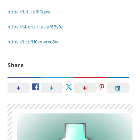
https://bitt.to/lf0qxw
https://shorturl.asia/8By0z
https://t.co/U0vmvrxeSw
Share