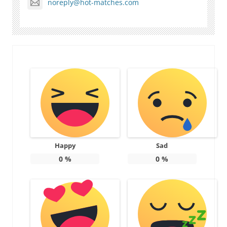
noreply@hot-matches.com
Happy
Sad
0
%
0
%