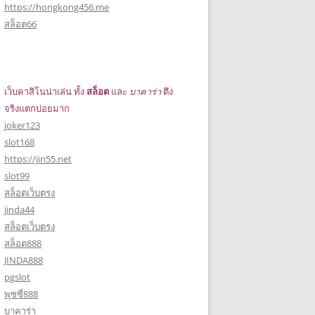
https://hongkong456.me
สล็อต66
เว็บคาสิโนน่าเล่น ทั้ง
สล็อต
และ
บาคาร่า
ตึง
จริงแตกบ่อยมาก
joker123
slot168
https://jin55.net
slot99
สล็อตเว็บตรง
jinda44
สล็อตเว็บตรง
สล็อต888
JINDA888
pgslot
พุซซี่888
บาคาร่า