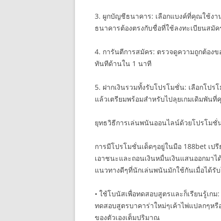
3. ผูกบัญชีธนาคาร: เลือกแบงค์ที่คุณใช้งา
ธนาคารต้องตรงกับชื่อที่ใช้ลงทะเบียนสมั
4. การันตีการสมัคร: ตรวจดูความถูกต้องข
ทันทีด้านใน 1 นาที
5. ฝากเงินรวมทั้งรับโปรโมชั่น: เลือกโปร
แล้วเตรียมพร้อมสำหรับไปลุยเกมเดิมพันที่
ยุทธวิธีการเล่นพนันออนไลน์ด้วยโปรโมชั่น
การมีโปรโมชั่นเด็ดๆอยู่ในมือ 188bet เป
เอาชนะและถอนเงินหมื่นเงินแสนออกมาได้นั
แนวทางดีๆที่นักเล่นพนันมักใช้กันเมื่อได้รั
• ใช้โบนัสเพื่อทดสอบสูตรและก็เรียนรู้เกม: 
ทดสอบสูตรบาคาร่าใหม่ๆเค้าไพ่แปลกๆหรือทด
ของตัวเองเต็มปริมาณ