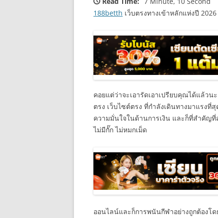
Read Time:
7 Minute, 10 Second
188betth
เว็บตรงทางเข้าหลักแห่งปี 2026 ส
คอยแต่ว่าจะเอารัดเอาเปรียบคุณได้แล้วนะคร
ตรง เว็บไซต์ตรง ที่กำลังเดินทางมาแรงที่ส
ความมั่นใจในด้านการเงิน และก็ที่สำคัญที่
ไม่มีกั๊ก ไม่หมกเม็ด
ออนไลน์และก็การพนันกีฬาอย่างถูกต้องโ