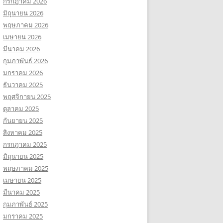
กรกฎาคม 2026
มิถุนายน 2026
พฤษภาคม 2026
เมษายน 2026
มีนาคม 2026
กุมภาพันธ์ 2026
มกราคม 2026
ธันวาคม 2025
พฤศจิกายน 2025
ตุลาคม 2025
กันยายน 2025
สิงหาคม 2025
กรกฎาคม 2025
มิถุนายน 2025
พฤษภาคม 2025
เมษายน 2025
มีนาคม 2025
กุมภาพันธ์ 2025
มกราคม 2025