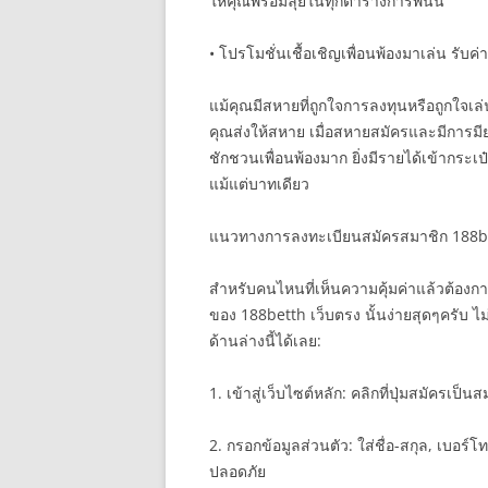
ให้คุณพร้อมลุยในทุกตารางการพนัน
• โปรโมชั่นเชื้อเชิญเพื่อนพ้องมาเล่น รับค
แม้คุณมีสหายที่ถูกใจการลงทุนหรือถูกใจเล่น
คุณส่งให้สหาย เมื่อสหายสมัครและมีการมียอ
ชักชวนเพื่อนพ้องมาก ยิ่งมีรายได้เข้ากระ
แม้แต่บาทเดียว
แนวทางการลงทะเบียนสมัครสมาชิก 188be
สำหรับคนไหนที่เห็นความคุ้มค่าแล้วต้อง
ของ 188betth เว็บตรง นั้นง่ายสุดๆครับ ไ
ด้านล่างนี้ได้เลย:
1. เข้าสู่เว็บไซต์หลัก: คลิกที่ปุ่มสมัครเ
2. กรอกข้อมูลส่วนตัว: ใส่ชื่อ-สกุล, เบอร์โทร
ปลอดภัย