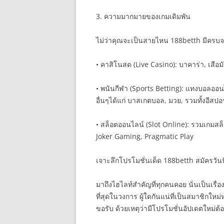
3. ความมากมายของเกมเดิมพัน
ไม่ว่าคุณจะเป็นสายไหน 188betth มีครบจบ
• คาสิโนสด (Live Casino): บาคาร่า, เสือ
• พนันกีฬา (Sports Betting): แทงบอลออนไลน์
อื่นๆได้แก่ บาสเกตบอล, มวย, รวมทั้งอีสปอ
• สล็อตออนไลน์ (Slot Online): รวมเกมสล็
Joker Gaming, Pragmatic Play
เจาะลึกโปรโมชั่นเด็ด 188betth สมัครวันนี
มาถึงไฮไลท์สำคัญที่ทุกคนคอย นั่นเป็นเรื่
ที่สุดในวงการ ผู้ใดกันแน่ที่เป็นสมาชิกใหม่ห
ขอรับ ด้วยเหตุว่ามีโปรโมชั่นอัปเดตใหม่ต้อ