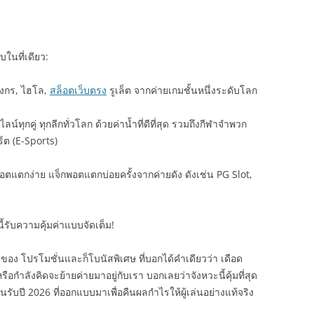
ในที่เดียว:
มังกร, ไฮโล,
สล็อตเว็บตรง
รูเล็ต จากค่ายเกมชั้นหนึ่งระดับโลก
ทุกคู่ ทุกลีกทั่วโลก ด้วยค่าน้ำที่ดีที่สุด รวมถึงกีฬาจำพวก
ร์ต (E-Sports)
อตแตกง่าย แจ็กพอตแตกบ่อยครั้งจากค่ายดัง ดังเช่น PG Slot,
้รับความคุ้มค่าแบบจัดเต็ม!
องของ โปรโมชั่นและก็โบนัสพิเศษ ที่บอกได้คำเดียวว่า เดือด
รือกำลังคิดจะย้ายค่ายมาอยู่กับเรา บอกเลยว่าจังหวะนี้คุ้มที่สุด
นรับปี 2026 ที่ออกแบบมาเพื่อคืนผลกำไรให้ผู้เล่นอย่างแท้จริง